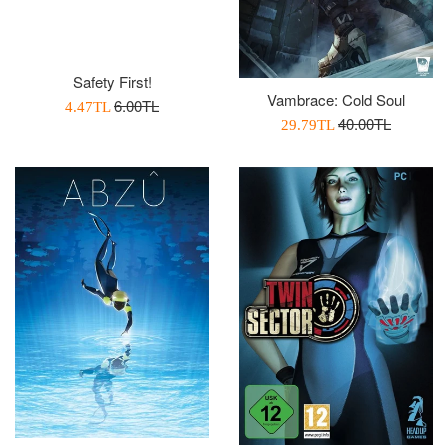
Safety First!
Vambrace: Cold Soul
Normal
6.00TL
İndirimli
4.47TL
Normal
40.00TL
İndirimli
29.79TL
Fiyat
Fiyatı
Fiyat
Fiyatı