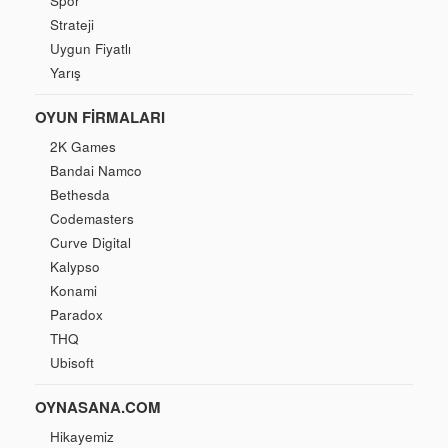
Spor
Strateji
Uygun Fiyatlı
Yarış
OYUN FIRMALARI
2K Games
Bandai Namco
Bethesda
Codemasters
Curve Digital
Kalypso
Konami
Paradox
THQ
Ubisoft
OYNASANA.COM
Hikayemiz