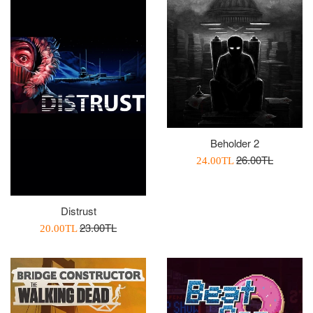
Beholder 2
Normal
26.00TL
İndirimli
24.00TL
Fiyat
Fiyatı
Distrust
Normal
23.00TL
İndirimli
20.00TL
Fiyat
Fiyatı