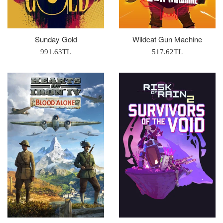
Sunday Gold
Wildcat Gun Machine
Normal
Normal
991.63TL
517.62TL
Fiyat
Fiyat