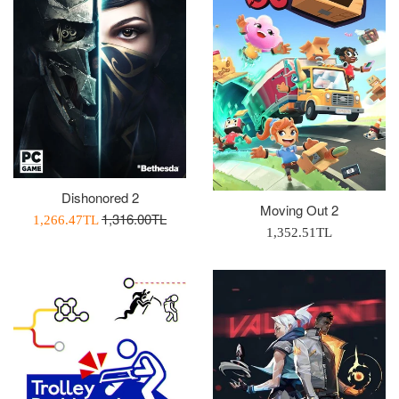
Dishonored 2
Moving Out 2
Normal
1,316.00TL
İndirimli
1,266.47TL
Normal
1,352.51TL
Fiyat
Fiyatı
Fiyat