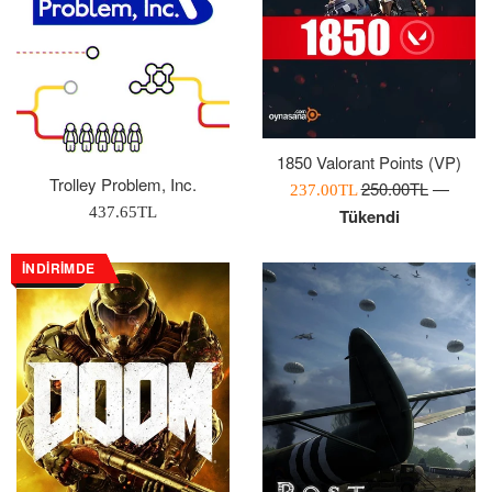
1850 Valorant Points (VP)
Trolley Problem, Inc.
Normal
250.00TL
—
İndirimli
237.00TL
Normal
Fiyat
437.65TL
Tükendi
Fiyatı
Fiyat
İNDIRIMDE