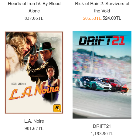
Hearts of Iron IV: By Blood
Risk of Rain 2: Survivors of
Alone
the Void
Normal
524.00TL
Normal
İndirimli
837.06TL
505.53TL
Fiyat
Fiyat
Fiyatı
L.A. Noire
DRIFT21
Normal
901.67TL
Normal
1,193.90TL
Fiyat