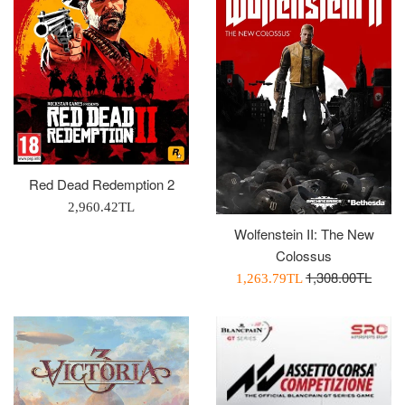
Red Dead Redemption 2
Normal
2,960.42TL
Fiyat
Wolfenstein II: The New
Colossus
Normal
1,308.00TL
İndirimli
1,263.79TL
Fiyat
Fiyatı