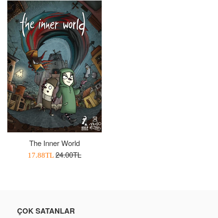
The Inner World
Normal
24.00TL
İndirimli
17.88TL
Fiyat
Fiyatı
ÇOK SATANLAR