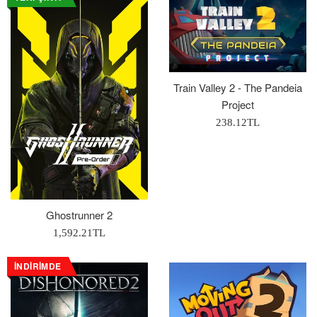
Train Valley 2 - The Pandeia
Project
Normal
238.12TL
Fiyat
Ghostrunner 2
Normal
1,592.21TL
Fiyat
İNDIRIMDE