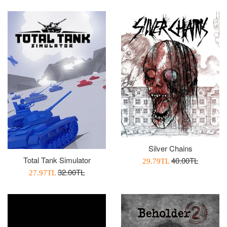
Silver Chains
Total Tank Simulator
Normal
40.00TL
İndirimli
29.79TL
Normal
32.00TL
Fiyat
İndirimli
Fiyatı
27.97TL
Fiyat
Fiyatı