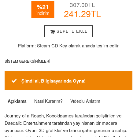
İndirimli
Normal
307.00TL
%21
Fiyatı
Fiyat
241.29TL
indirim
SEPETE EKLE
Platform: Steam CD Key olarak anında teslim edilir.
SISTEM GEREKSINIMLERI
Şimdi al, Bilgisayarında Oyna!
Açıklama
Nasıl Kurarım?
Videolu Anlatım
Journey of a Roach, Koboldgames tarafından geliştirilen ve
Daedalic Entertainment tarafından yayınlanan bir macera
oyunudur. Oyun, 3D grafikler ve birinci şahıs görünümü sahip.