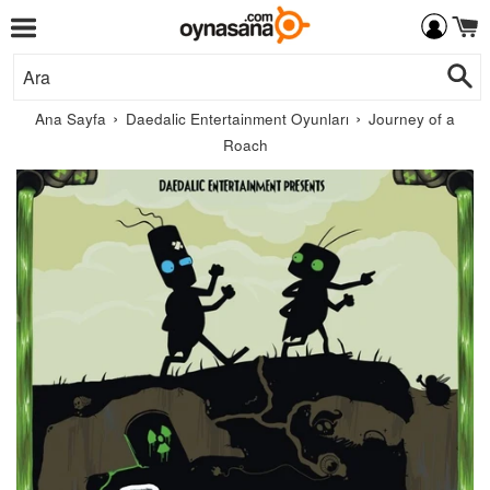
Menü
İçeriğe
Ar
Git
›
›
Ana Sayfa
Daedalic Entertainment Oyunları
Journey of a
Roach
Daedalic
Entertainment