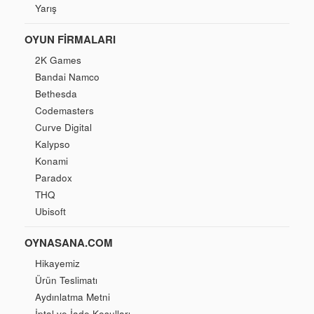
Yarış
OYUN FIRMALARI
2K Games
Bandai Namco
Bethesda
Codemasters
Curve Digital
Kalypso
Konami
Paradox
THQ
Ubisoft
OYNASANA.COM
Hikayemiz
Ürün Teslimatı
Aydınlatma Metni
İptal ve İade Koşulları