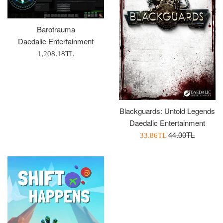
Barotrauma
Daedalic Entertainment
Normal
1,208.18TL
Fiyat
Blackguards: Untold Legends
Daedalic Entertainment
Normal
44.00TL
İndirimli
33.86TL
Fiyat
Fiyatı