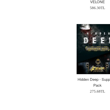
VELONE
Normal
586.30TL
Fiyat
Hidden Deep - Supp
Pack
Normal
275.68TL
Fiyat