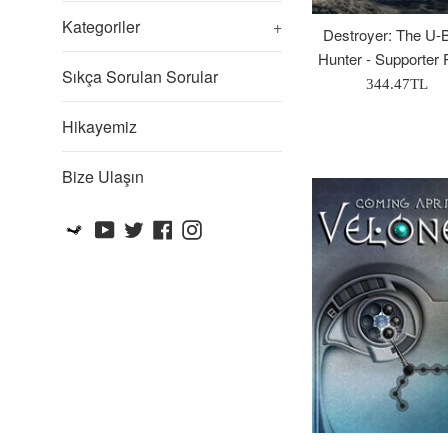
Kategoriler
+
Destroyer: The U-
Hunter - Supporter
Sıkça Sorulan Sorular
Normal
344.47TL
Fiyat
Hikayemiz
Bize Ulaşın
Steam
YouTube
Twitter
Facebook
Instagram