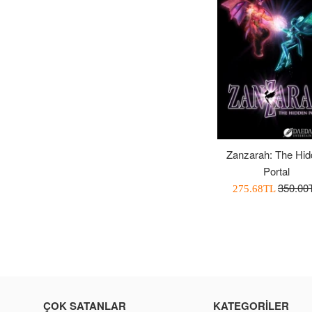
Zanzarah: The Hid
Portal
Normal
350.00
İndirimli
275.68TL
Fiyat
Fiyatı
ÇOK SATANLAR
KATEGORILER