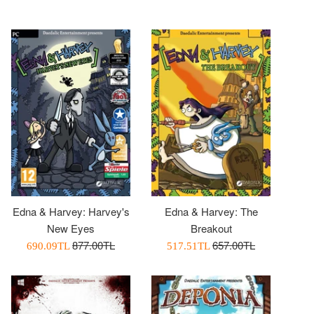
Edna & Harvey: Harvey's
Edna & Harvey: The
New Eyes
Breakout
Normal
Normal
877.00TL
657.00TL
İndirimli
İndirimli
690.09TL
517.51TL
Fiyat
Fiyat
Fiyatı
Fiyatı