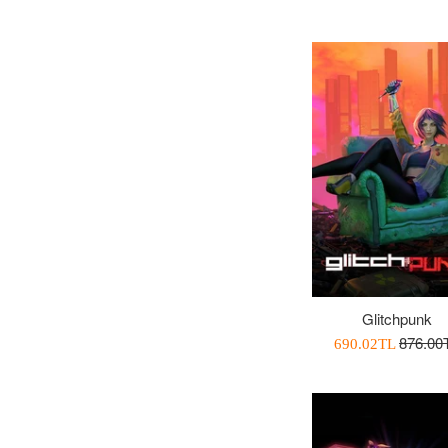
Glitchpunk
Normal
876.00
İndirimli
690.02TL
Fiyat
Fiyatı