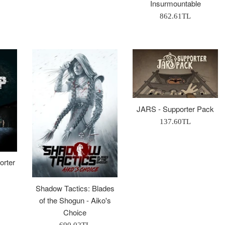
Insurmountable
Normal
862.61TL
Fiyat
JARS - Supporter Pack
Normal
137.60TL
Fiyat
orter
Shadow Tactics: Blades
of the Shogun - Aiko's
Choice
Normal
690.02TL