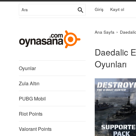
İçeriğe
Ara
Giriş
Kayıt ol
Git
›
Ana Sayfa
Daedalic
Daedalic E
Oyunları
Oyunlar
Zula Altın
PUBG Mobil
Riot Points
Valorant Points