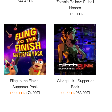
Normal
Zombie Rollerz: Pinball
344.47TL
Fiyat
Heroes
Normal
517.51TL
Fiyat
Fling to the Finish -
Glitchpunk - Supporter
Supporter Pack
Pack
Normal
Normal
174.00TL
263.00TL
İndirimli
İndirimli
137.61TL
206.37TL
Fiyat
Fiyat
Fiyatı
Fiyatı