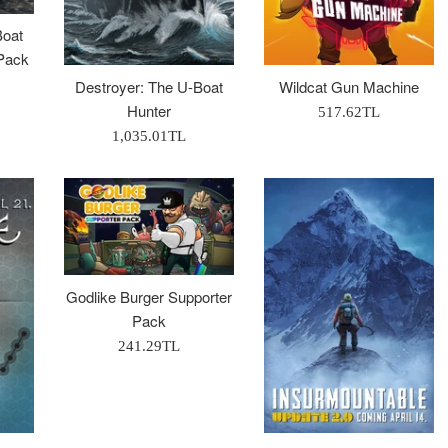
Boat
 Pack
Destroyer: The U-Boat
Wildcat Gun Machine
Hunter
Normal
517.62TL
Normal
Fiyat
1,035.01TL
Fiyat
Godlike Burger Supporter
Pack
Normal
241.29TL
Fiyat