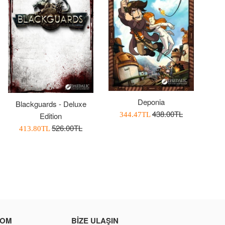
Deponia
Blackguards - Deluxe
Normal
438.00TL
İndirimli
Edition
344.47TL
Fiyat
Fiyatı
Normal
526.00TL
İndirimli
413.80TL
Fiyat
Fiyatı
COM
BIZE ULAŞIN