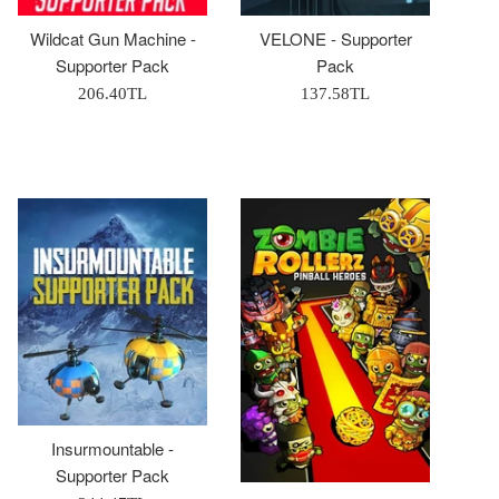
Wildcat Gun Machine -
VELONE - Supporter
Supporter Pack
Pack
Normal
Normal
206.40TL
137.58TL
Fiyat
Fiyat
Insurmountable -
Supporter Pack