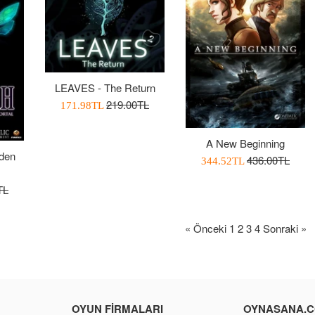
LEAVES - The Return
Normal
219.00TL
İndirimli
171.98TL
Fiyat
Fiyatı
A New Beginning
den
Normal
436.00TL
İndirimli
344.52TL
Fiyat
Fiyatı
TL
« Önceki
1
2
3
4
Sonraki »
OYUN FIRMALARI
OYNASANA.