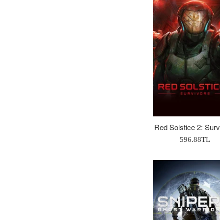
Red Solstice 2: Surv
Normal
596.88TL
Fiyat