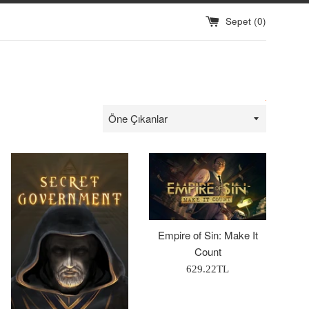
Sepet (
0
)
Sırala
Empire of Sin: Make It
Count
Normal
629.22TL
Fiyat