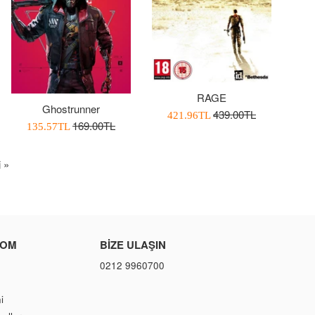
RAGE
Ghostrunner
Normal
439.00TL
İndirimli
421.96TL
Normal
169.00TL
İndirimli
135.57TL
Fiyat
Fiyatı
Fiyat
Fiyatı
 »
COM
BIZE ULAŞIN
0212 9960700
i