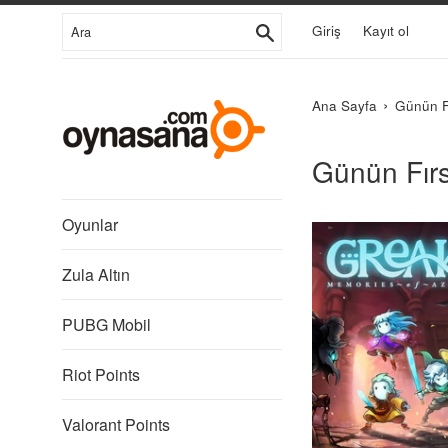
İçeriğe
Ara
Giriş
Kayıt ol
Git
›
Ana Sayfa
Günün Fı
Günün Fırs
Oyunlar
Zula Altın
PUBG Mobil
Riot Points
Valorant Points