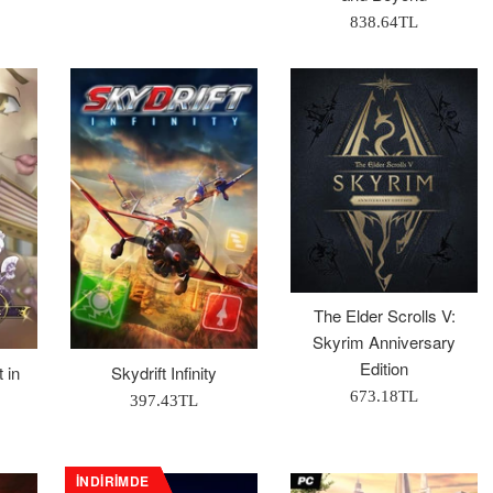
Fiyat
Normal
838.64TL
Fiyat
The Elder Scrolls V:
Skyrim Anniversary
Edition
 in
Skydrift Infinity
Normal
673.18TL
Normal
397.43TL
Fiyat
Fiyat
İNDIRIMDE