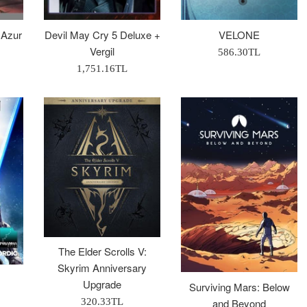
 Azur
Devil May Cry 5 Deluxe +
VELONE
Vergil
Normal
586.30TL
Normal
Fiyat
1,751.16TL
Fiyat
The Elder Scrolls V:
Skyrim Anniversary
Upgrade
Surviving Mars: Below
Normal
and Beyond
320.33TL