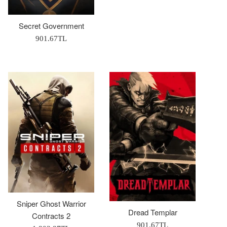
Secret Government
Normal
901.67TL
Fiyat
Sniper Ghost Warrior
Dread Templar
Contracts 2
Normal
901.67TL