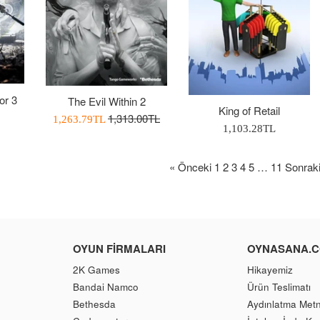
or 3
The Evil Within 2
King of Retail
Normal
1,313.00TL
İndirimli
1,263.79TL
Normal
1,103.28TL
Fiyat
Fiyatı
Fiyat
« Önceki
1
2
3
4
5
…
11
Sonraki
OYUN FIRMALARI
OYNASANA.
2K Games
Hikayemiz
Bandai Namco
Ürün Teslimatı
Bethesda
Aydınlatma Metn