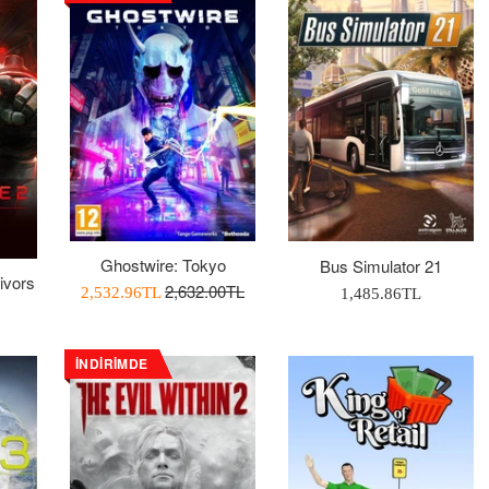
Ghostwire: Tokyo
Bus Simulator 21
ivors
Normal
2,632.00TL
İndirimli
Normal
2,532.96TL
1,485.86TL
Fiyat
Fiyatı
Fiyat
İNDIRIMDE