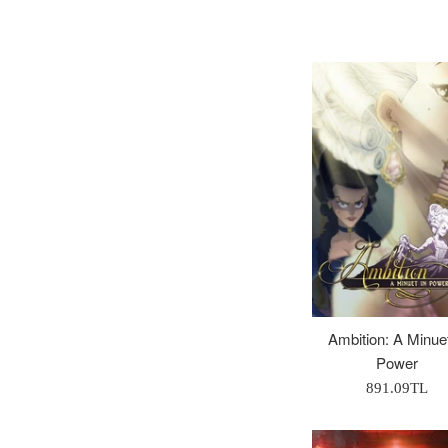
Fiyat
Ambition: A Minuet
Power
Normal
891.09TL
Fiyat