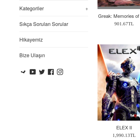
Kategoriler
+
Greak: Memories of
Sıkça Sorulan Sorular
Normal
901.67TL
Fiyat
Hikayemiz
Bize Ulaşın
Steam
YouTube
Twitter
Facebook
Instagram
ELEX II
Normal
1,990.13TL