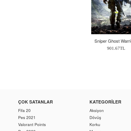
Sniper Ghost Warri
Normal
901.67TL
Fiyat
ÇOK SATANLAR
KATEGORILER
Fifa 20
Aksiyon
Pes 2021
Dövüş
Valorant Points
Korku