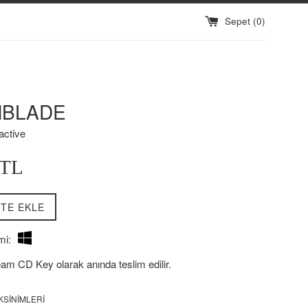
Sepet (
0
)
BLADE
active
0TL
TE EKLE
mi:
eam CD Key olarak anında teslim edilir.
KSINIMLERI