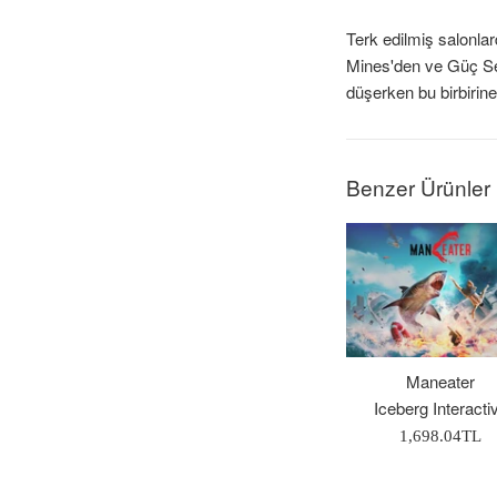
Terk edilmiş salonla
Mines'den ve Güç Se
düşerken bu birbirine
Benzer Ürünler
Maneater
Iceberg Interacti
Normal
1,698.04TL
Fiyat