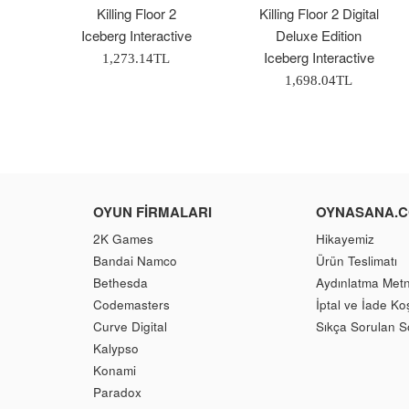
Killing Floor 2
Killing Floor 2 Digital
Iceberg Interactive
Deluxe Edition
Iceberg Interactive
Normal
1,273.14TL
Fiyat
Normal
1,698.04TL
Fiyat
OYUN FIRMALARI
OYNASANA.
2K Games
Hikayemiz
Bandai Namco
Ürün Teslimatı
Bethesda
Aydınlatma Metn
Codemasters
İptal ve İade Koş
Curve Digital
Sıkça Sorulan S
Kalypso
Konami
Paradox