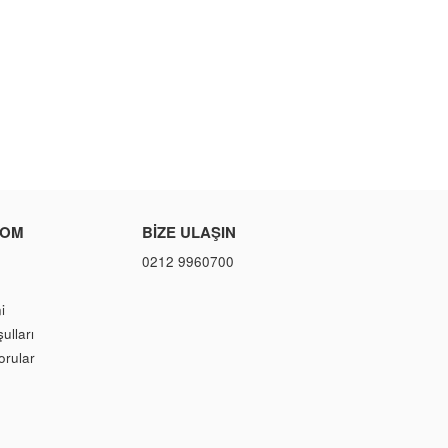
COM
BIZE ULAŞIN
0212 9960700
i
ulları
orular