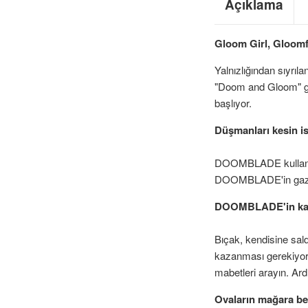
Açıklama
Gloom Girl, Gloomfol
Yalnızlığından sıyrı
"Doom and Gloom" güç
başlıyor.
Düşmanları kesin is
DOOMBLADE kullanan G
DOOMBLADE'in gazab
DOOMBLADE'in kaybe
Bıçak, kendisine sal
kazanması gerekiyor.
mabetleri arayın. A
Ovaların mağara be