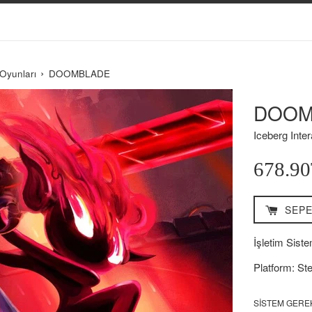
›
Oyunları
DOOMBLADE
DOOM
Iceberg Inter
Normal
678.9
Fiyat
SEPE
İşletim Siste
Platform: St
SISTEM GERE