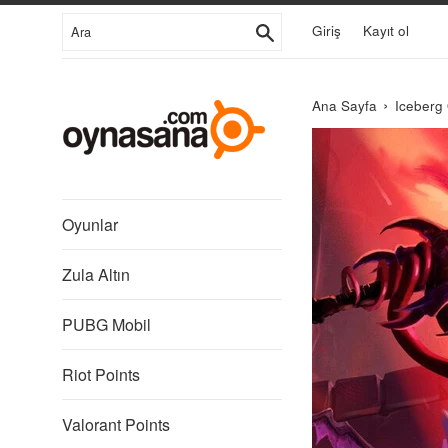
İçeriğe
Ara
Giriş
Kayıt ol
Git
›
Ana Sayfa
Iceberg 
Iceberg
Interactive
Oyunlar
Zula Altın
PUBG Mobil
Riot Points
Valorant Points