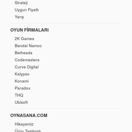
Strateji
Uygun Fiyatlı
Yarış
OYUN FIRMALARI
2K Games
Bandai Namco
Bethesda
Codemasters
Curve Digital
Kalypso
Konami
Paradox
THQ
Ubisoft
OYNASANA.COM
Hikayemiz
Ürün Teslimatı