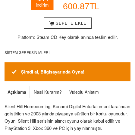
Fiyatı
Fiyat
600.87TL
indirim
SEPETE EKLE
Platform: Steam CD Key olarak anında teslim edilir.
SISTEM GEREKSINIMLERI
Şimdi al, Bilgisayarında Oyna!
Açıklama
Nasıl Kurarım?
Videolu Anlatım
Silent Hill Homecoming, Konami Digital Entertainment tarafından
geliştirilen ve 2008 yılında piyasaya sürülen bir korku oyunudur.
Oyun, Silent Hill serisinin altıncı oyunu olarak kabul edilir ve
PlayStation 3, Xbox 360 ve PC için yayınlanmıştır.