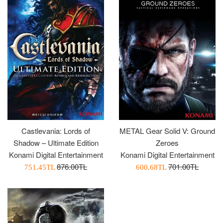
Castlevania: Lords of
METAL Gear Solid V: Ground
Shadow – Ultimate Edition
Zeroes
Konami Digital Entertainment
Konami Digital Entertainment
Normal
Normal
876.00TL
701.00TL
İndirimli
İndirimli
751.45TL
600.68TL
Fiyat
Fiyat
Fiyatı
Fiyatı