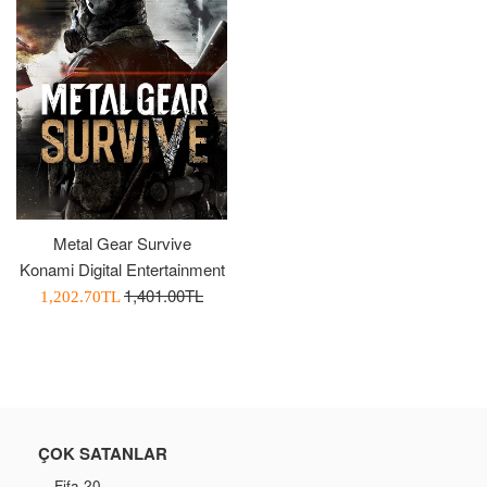
Metal Gear Survive
Konami Digital Entertainment
Normal
1,401.00TL
İndirimli
1,202.70TL
Fiyat
Fiyatı
ÇOK SATANLAR
Fifa 20