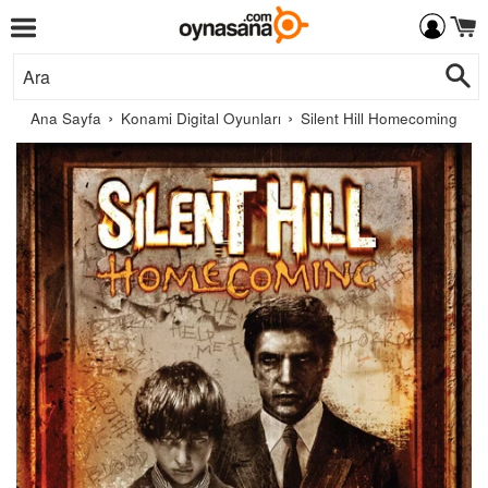
Menü
İçeriğe
Ar
Git
›
›
Ana Sayfa
Konami Digital Oyunları
Silent Hill Homecoming
Konami
Digital
Entertainment