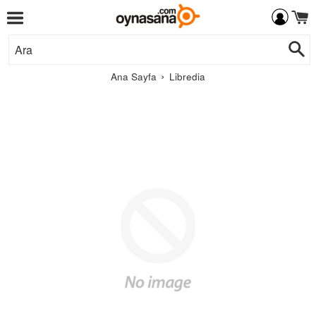
Menü
İçeriğe
Ar
Git
›
Ana Sayfa
Libredia