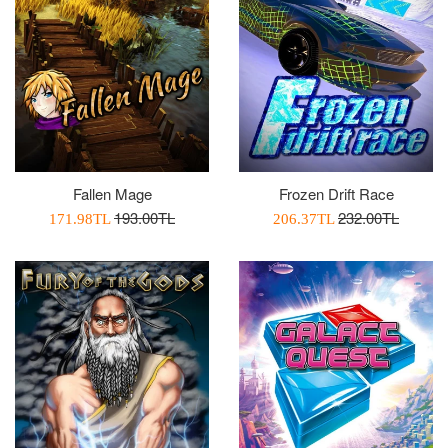
Fallen Mage
Frozen Drift Race
Normal
Normal
193.00TL
232.00TL
İndirimli
İndirimli
171.98TL
206.37TL
Fiyat
Fiyat
Fiyatı
Fiyatı