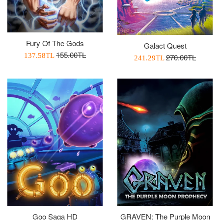
Fury Of The Gods
Galact Quest
Normal
155.00TL
İndirimli
137.58TL
Normal
270.00TL
İndirimli
241.29TL
Fiyat
Fiyatı
Fiyat
Fiyatı
Goo Saga HD
GRAVEN: The Purple Moon