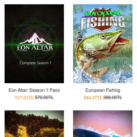
Eon Altar: Season 1 Pass
European Fishing
Normal
Normal
579.00TL
386.00TL
İndirimli
İndirimli
517.51TL
344.47TL
Fiyat
Fiyat
Fiyatı
Fiyatı