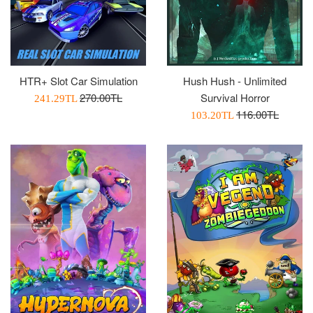
HTR+ Slot Car Simulation
Hush Hush - Unlimited
Normal
270.00TL
Survival Horror
İndirimli
241.29TL
Fiyat
Normal
116.00TL
Fiyatı
İndirimli
103.20TL
Fiyat
Fiyatı