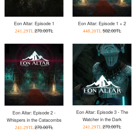
Eon Altar: Episode 1
Eon Altar: Episode 1 + 2
Normal
Normal
270.00TL
502.00TL
İndirimli
İndirimli
241.29TL
448.20TL
Fiyat
Fiyat
Fiyatı
Fiyatı
Eon Altar: Episode 3 - The
Eon Altar: Episode 2 -
Watcher in the Dark
Whispers in the Catacombs
Normal
270.00TL
Normal
270.00TL
İndirimli
İndirimli
241.29TL
241.29TL
Fiyat
Fiyat
Fiyatı
Fiyatı