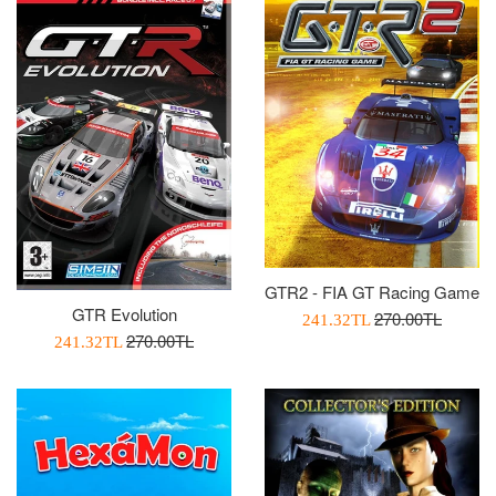
GTR2 - FIA GT Racing Game
GTR Evolution
Normal
270.00TL
İndirimli
241.32TL
Normal
270.00TL
İndirimli
Fiyat
241.32TL
Fiyatı
Fiyat
Fiyatı