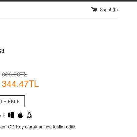
Sepet (
0
)
a
İndirimli
Normal
386.00TL
Fiyatı
Fiyat
344.47TL
TE EKLE
mi:
eam CD Key olarak anında teslim edilir.