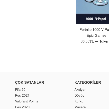
Fortnite 1000 V Pa
Epic Games
—
Tüken
Normal
30.00TL
Fiyat
ÇOK SATANLAR
KATEGORILER
Fifa 20
Aksiyon
Pes 2021
Dövüş
Valorant Points
Korku
Pes 2020
Macera