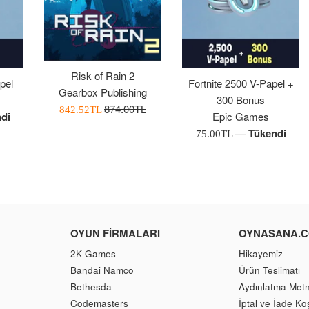
Risk of Rain 2
pel
Fortnite 2500 V-Papel +
Gearbox Publishing
300 Bonus
Normal
874.00TL
İndirimli
842.52TL
di
Epic Games
Fiyat
Fiyatı
—
Tükendi
Normal
75.00TL
Fiyat
OYUN FIRMALARI
OYNASANA.
2K Games
Hikayemiz
Bandai Namco
Ürün Teslimatı
Bethesda
Aydınlatma Metn
Codemasters
İptal ve İade Koş