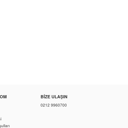
COM
BIZE ULAŞIN
0212 9960700
i
ulları