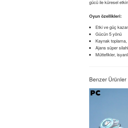
gücü ile küresel etkin
Oyun özellikleri:
Etki ve güç kazan
Gücün 5 yönü
Kaynak toplama, o
Ajans süper silah
Müttefikler, isyan
Benzer Ürünler