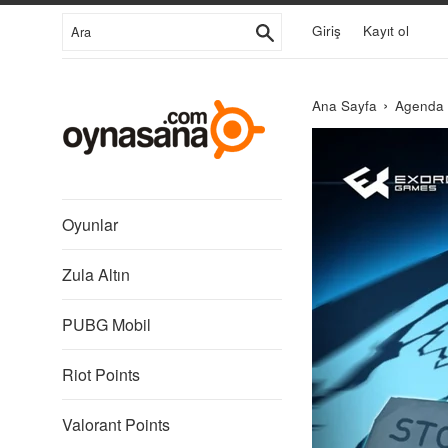
İçeriğe
Ara
Giriş
Kayıt ol
Git
›
Ana Sayfa
Agenda
Libredia
Oyunlar
Zula Altın
PUBG Mobil
Riot Points
Valorant Points