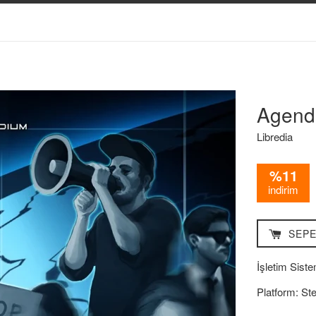
Agend
Libredia
%11
indirim
SEPE
İşletim Siste
Platform: St