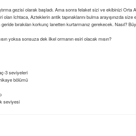
ştırma gezisi olarak başladı. Ama sonra felaket sizi ve ekibinizi Orta A
biri olan Ichtaca, Azteklerin antik tapınaklarını bulma arayışınızda size
an geride bırakılan korkunç lanetten kurtarmanız gerekecek. Nasıl? Bü
ın yoksa sonsuza dek ilkel ormanın esiri olacak mısın?
ç-3 seviyeleri
 hikaye bölümü
p
uk seviyesi