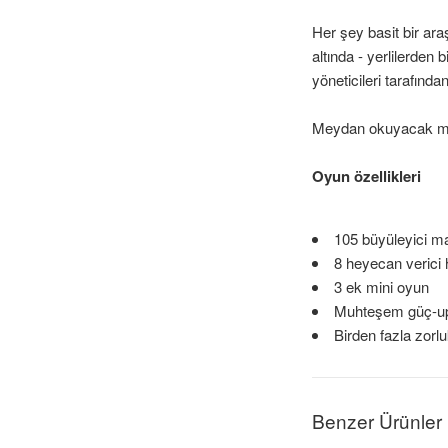
Her şey basit bir ara
altında - yerlilerden 
yöneticileri tarafınd
Meydan okuyacak mıs
Oyun özellikleri
105 büyüleyici ma
8 heyecan verici
3 ek mini oyun
Muhteşem güç-u
Birden fazla zorl
Benzer Ürünler