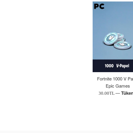
Fortnite 1000 V Pa
Epic Games
—
Tüken
Normal
30.00TL
Fiyat