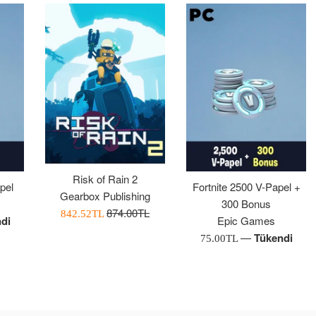
Risk of Rain 2
pel
Fortnite 2500 V-Papel +
Gearbox Publishing
300 Bonus
Normal
874.00TL
İndirimli
842.52TL
di
Epic Games
Fiyat
Fiyatı
—
Tükendi
Normal
75.00TL
Fiyat