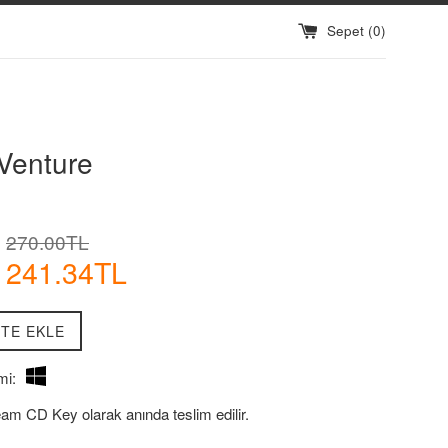
Sepet (
0
)
Venture
İndirimli
Normal
270.00TL
Fiyatı
Fiyat
241.34TL
TE EKLE
mi:
eam CD Key olarak anında teslim edilir.