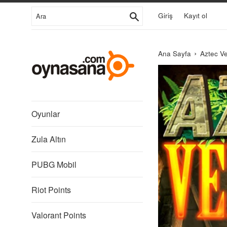
İçeriğe
Ara
Giriş
Kayıt ol
Git
›
Ana Sayfa
Aztec V
Libredia
Oyunlar
Zula Altın
PUBG Mobil
Riot Points
Valorant Points