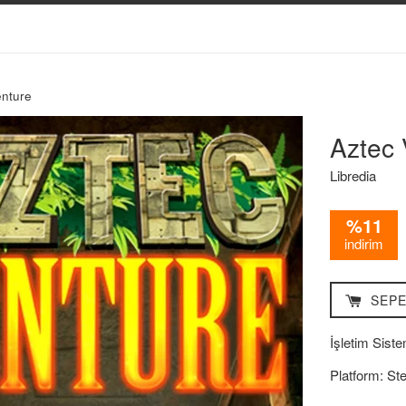
enture
Aztec 
Libredia
%11
indirim
SEPE
İşletim Siste
Platform: St