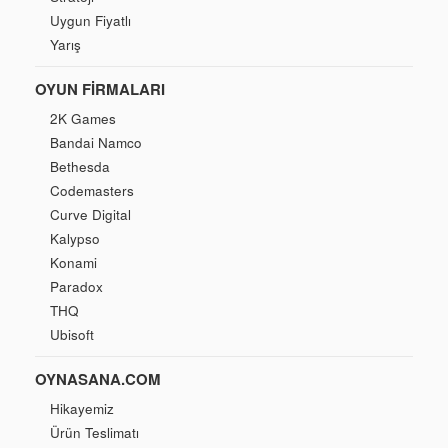
Uygun Fiyatlı
Yarış
OYUN FIRMALARI
2K Games
Bandai Namco
Bethesda
Codemasters
Curve Digital
Kalypso
Konami
Paradox
THQ
Ubisoft
OYNASANA.COM
Hikayemiz
Ürün Teslimatı