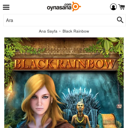
Menü
İçeriğe
Ar
Git
›
Ana Sayfa
Black Rainbow
Libredia