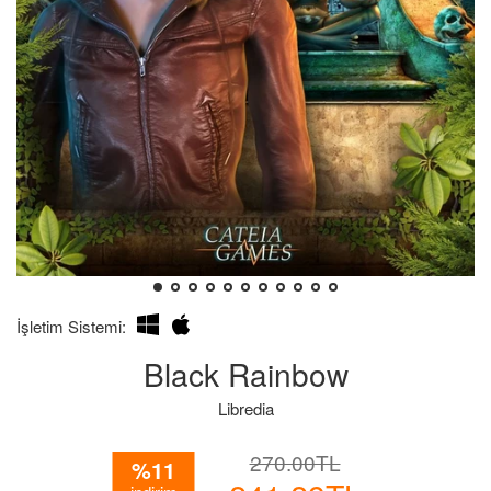
İşletim Sistemi:
Black Rainbow
Libredia
İndirimli
Normal
270.00TL
%11
Fiyatı
Fiyat