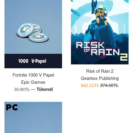
Risk of Rain 2
Fortnite 1000 V Papel
Gearbox Publishing
Epic Games
Normal
874.00TL
İndirimli
842.52TL
—
Tükendi
Normal
30.00TL
Fiyat
Fiyatı
Fiyat