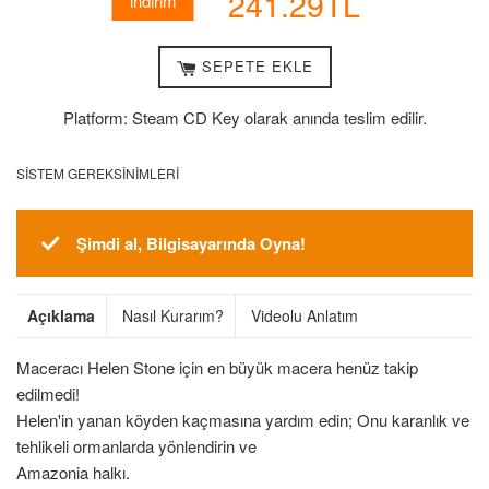
241.29TL
indirim
SEPETE EKLE
Platform: Steam CD Key olarak anında teslim edilir.
SISTEM GEREKSINIMLERI
Şimdi al, Bilgisayarında Oyna!
Açıklama
Nasıl Kurarım?
Videolu Anlatım
Maceracı Helen Stone için en büyük macera henüz takip
edilmedi!
Helen'in yanan köyden kaçmasına yardım edin; Onu karanlık ve
tehlikeli ormanlarda yönlendirin ve
Amazonia halkı.