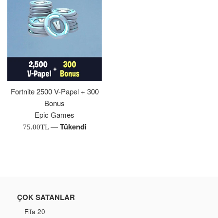
Fortnite 2500 V-Papel + 300
Bonus
Epic Games
—
Tükendi
Normal
75.00TL
Fiyat
ÇOK SATANLAR
Fifa 20