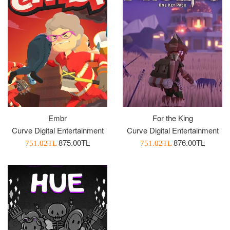
For the King
Embr
Curve Digital Entertainment
Curve Digital Entertainment
Normal
Normal
876.00TL
875.00TL
İndirimli
İndirimli
751.02TL
751.02TL
Fiyat
Fiyat
Fiyatı
Fiyatı