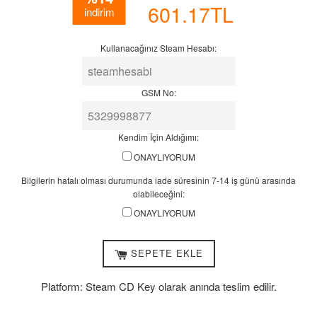
Fiyatı
Fiyat
7-
601.17TL
indirim
14
iş
Kullanacağınız Steam Hesabı:
günü
arasında
olabileceğini:
GSM No:
Kendim İçin Aldığımı:
ONAYLIYORUM
Bilgilerin hatalı olması durumunda iade süresinin 7-14 iş günü arasında
olabileceğini:
ONAYLIYORUM
SEPETE EKLE
Platform: Steam CD Key olarak anında teslim edilir.