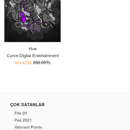
Hue
Curve Digital Entertainment
Normal
658.00TL
İndirimli
563.42TL
Fiyat
Fiyatı
ÇOK SATANLAR
Fifa 20
Pes 2021
Valorant Points