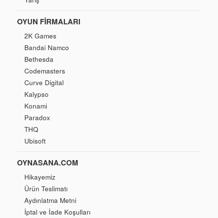
OYUN FIRMALARI
2K Games
Bandai Namco
Bethesda
Codemasters
Curve Digital
Kalypso
Konami
Paradox
THQ
Ubisoft
OYNASANA.COM
Hikayemiz
Ürün Teslimatı
Aydınlatma Metni
İptal ve İade Koşulları