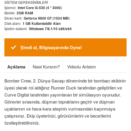
SISTEM GEREKSINIMLERI
İşlemci:
Intel Core i3-530 (4 * 3000)
Bellek:
2GB RAM
Ekran kartı:
Geforce 9800 GT (1024 MB)
Disk alanı:
1 GB Kullanılabilir Alan
İşletim sistemi:
Windows 7/8.1/10 x86/x64
Şimdi al, Bilgisayarında Oyna!
Açıklama
Nasıl Kurarım?
Videolu Anlatım
Bomber Crew, 2. Dünya Savaşı döneminde bir bombacı ekibinin
üyesi olarak rol aldığınız Runner Duck tarafından geliştirilen ve
Curve Digital tarafından yayımlanan bir simülasyon oyunudur.
Görevler sırasında, düşman topraklarını geçirir ve düşman
uçaklarının ve hava-kara ateşinin vurmasından kaçınmaya
çalışırsınız. Ekip üyelerinizi, görünümlerini ve becerilerini
özelleştirebilirsiniz.