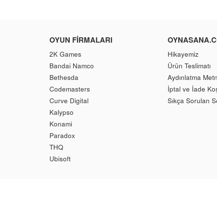
OYUN FIRMALARI
OYNASANA.
2K Games
Hikayemiz
Bandai Namco
Ürün Teslimatı
Bethesda
Aydınlatma Metn
Codemasters
İptal ve İade Koş
Curve Digital
Sıkça Sorulan S
Kalypso
Konami
Paradox
THQ
Ubisoft