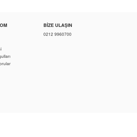
COM
BIZE ULAŞIN
0212 9960700
i
ulları
orular