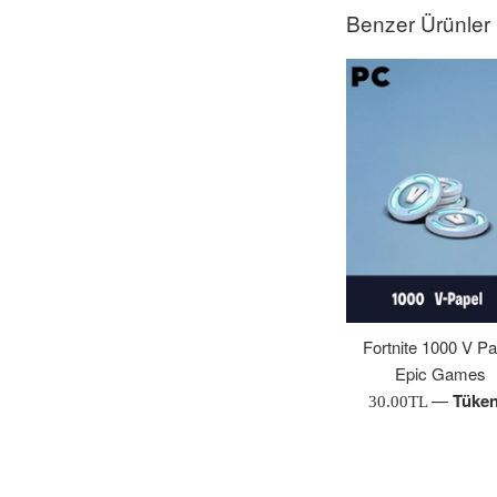
Benzer Ürünler
Fortnite 1000 V Pa
Epic Games
—
Tüken
Normal
30.00TL
Fiyat