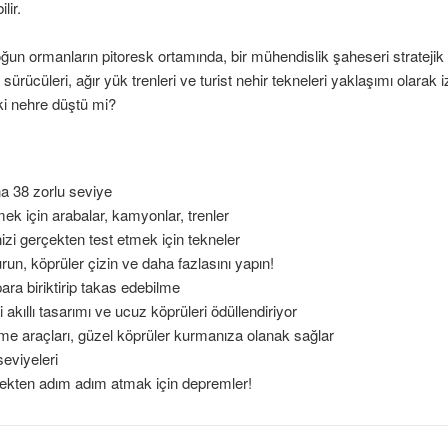
lir.
ğun ormanların pitoresk ortamında, bir mühendislik şaheseri stratejik 
z sürücüleri, ağır yük trenleri ve turist nehir tekneleri yaklaşımı ola
ki nehre düştü mi?
 38 zorlu seviye
ek için arabalar, kamyonlar, trenler
zi gerçekten test etmek için tekneler
un, köprüler çizin ve daha fazlasını yapın!
ara biriktirip takas edebilme
kıllı tasarımı ve ucuz köprüleri ödüllendiriyor
e araçları, güzel köprüler kurmanıza olanak sağlar
seviyeleri
çekten adım adım atmak için depremler!