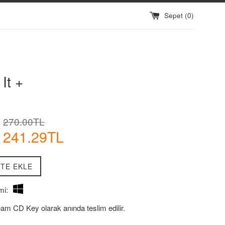
Sepet (
0
)
It +
İndirimli
Normal
270.00TL
Fiyatı
Fiyat
241.29TL
TE EKLE
mi:
eam CD Key olarak anında teslim edilir.