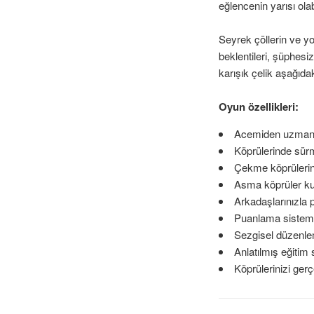
eğlencenin yarısı olabi
Seyrek çöllerin ve yo
beklentileri, şüphesi
karışık çelik aşağıda
Oyun özellikleri:
Acemiden uzmana
Köprülerinde sürm
Çekme köprülerini
Asma köprüler kur
Arkadaşlarınızla p
Puanlama sistemi a
Sezgisel düzenlem
Anlatılmış eğitim 
Köprülerinizi ger