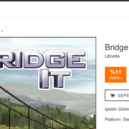
t +
Bridge 
Libredia
%11
indirim
SEPE
İşletim Siste
Platform: St