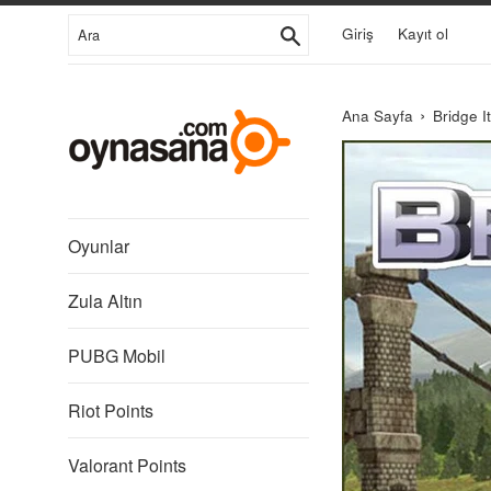
İçeriğe
Ara
Giriş
Kayıt ol
Git
›
Ana Sayfa
Bridge I
Libredia
Oyunlar
Zula Altın
PUBG Mobil
Riot Points
Valorant Points