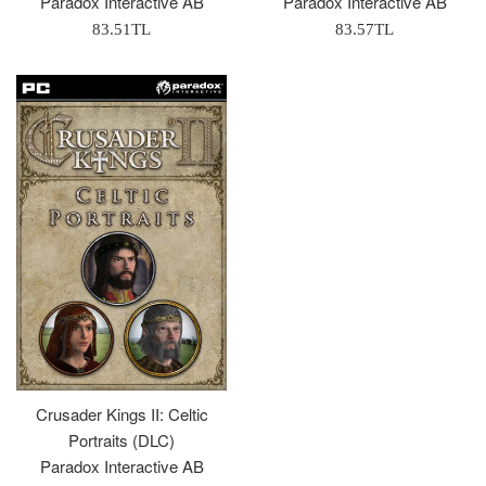
Paradox Interactive AB
Paradox Interactive AB
Normal
Normal
83.51TL
83.57TL
Fiyat
Fiyat
Crusader Kings II: Celtic
Portraits (DLC)
Paradox Interactive AB