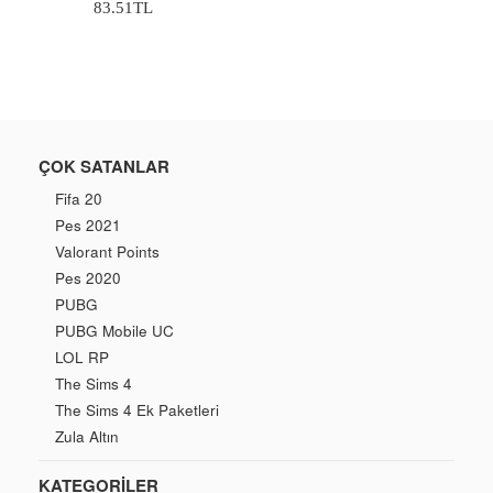
Normal
83.51TL
Fiyat
ÇOK SATANLAR
Fifa 20
Pes 2021
Valorant Points
Pes 2020
PUBG
PUBG Mobile UC
LOL RP
The Sims 4
The Sims 4 Ek Paketleri
Zula Altın
KATEGORILER