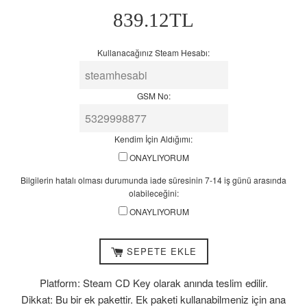
7-
Normal
839.12TL
14
Fiyat
iş
günü
Kullanacağınız Steam Hesabı:
arasında
olabileceğini:
GSM No:
Kendim İçin Aldığımı:
ONAYLIYORUM
Bilgilerin hatalı olması durumunda iade süresinin 7-14 iş günü arasında
olabileceğini:
ONAYLIYORUM
SEPETE EKLE
Platform: Steam CD Key olarak anında teslim edilir.
Dikkat: Bu bir ek pakettir. Ek paketi kullanabilmeniz için ana