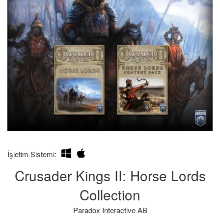
Kendim
Bilgilerin
İşletim Sistemi:
İçin
hatalı
Crusader Kings II: Horse Lords
Aldığımı:
olması
durumunda
Collection
iade
Paradox Interactive AB
süresinin