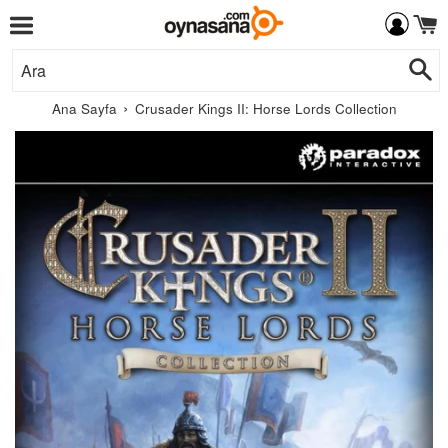
Menü
İçeriğe
Ar
Git
›
Ana Sayfa
Crusader Kings II: Horse Lords Collection
Paradox
Interactive
AB