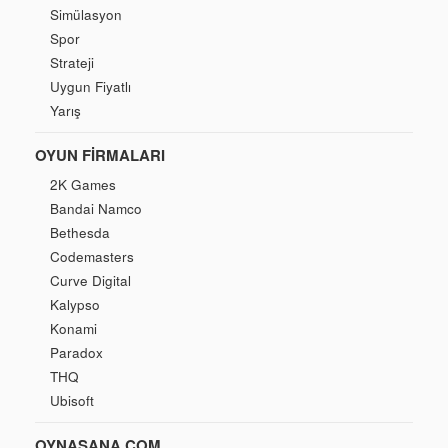
Simülasyon
Spor
Strateji
Uygun Fiyatlı
Yarış
OYUN FIRMALARI
2K Games
Bandai Namco
Bethesda
Codemasters
Curve Digital
Kalypso
Konami
Paradox
THQ
Ubisoft
OYNASANA.COM