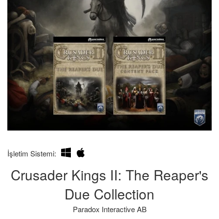
Kendim
Bilgilerin
İşletim Sistemi:
İçin
hatalı
Crusader Kings II: The Reaper's
Aldığımı:
olması
durumunda
Due Collection
iade
Paradox Interactive AB
süresinin