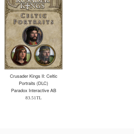
Crusader Kings II: Celtic
Portraits (DLC)
Paradox Interactive AB
Normal
83.51TL
Fiyat