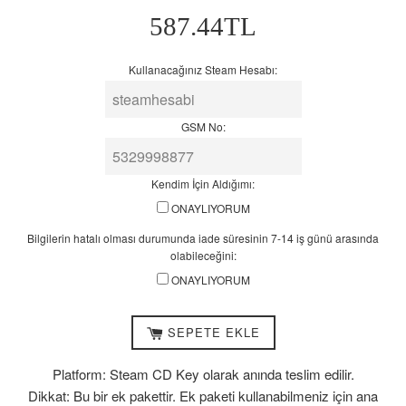
7-
Normal
587.44TL
14
Fiyat
iş
günü
Kullanacağınız Steam Hesabı:
arasında
olabileceğini:
GSM No:
Kendim İçin Aldığımı:
ONAYLIYORUM
Bilgilerin hatalı olması durumunda iade süresinin 7-14 iş günü arasında
olabileceğini:
ONAYLIYORUM
SEPETE EKLE
Platform: Steam CD Key olarak anında teslim edilir.
Dikkat: Bu bir ek pakettir. Ek paketi kullanabilmeniz için ana