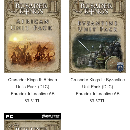
Crusader Kings II: African
Crusader Kings II: Byzantine
Units Pack (DLC)
Unit Pack (DLC)
Paradox Interactive AB
Paradox Interactive AB
Normal
Normal
83.51TL
83.57TL
Fiyat
Fiyat