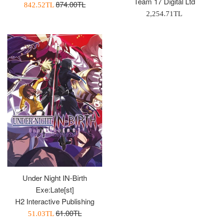
Team 17 Digital Ltd
Normal
874.00TL
İndirimli
842.52TL
Normal
2,254.71TL
Fiyat
Fiyatı
Fiyat
Under Night IN-Birth
Exe:Late[st]
H2 Interactive Publishing
Normal
61.00TL
İndirimli
51.03TL