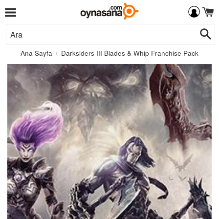
Menü
İçeriğe
Ar
Git
›
Ana Sayfa
Darksiders III Blades & Whip Franchise Pack
THQ
Nordic
GmbH