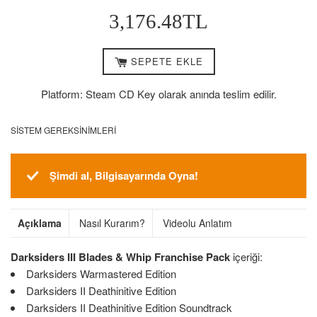
Normal
3,176.48TL
Fiyat
SEPETE EKLE
Platform: Steam CD Key olarak anında teslim edilir.
SISTEM GEREKSINIMLERI
Şimdi al, Bilgisayarında Oyna!
Açıklama
Nasıl Kurarım?
Videolu Anlatım
Darksiders III Blades & Whip Franchise Pack
içeriği:
Darksiders Warmastered Edition
Darksiders II Deathinitive Edition
Darksiders II Deathinitive Edition Soundtrack