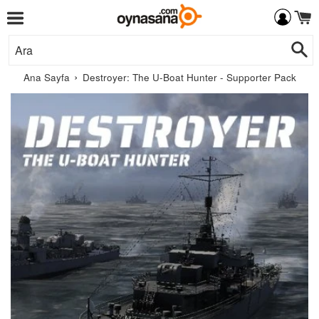
Menü
İçeriğe
Ar
Git
›
Ana Sayfa
Destroyer: The U-Boat Hunter - Supporter Pack
Daedalic
Entertainment