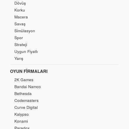
Dövüş
Korku
Macera
Savaş
Simülasyon
Spor
Strateji
Uygun Fiyatlı
Yarış
OYUN FIRMALARI
2K Games
Bandai Namco
Bethesda
Codemasters
Curve Digital
Kalypso
Konami
Paradox