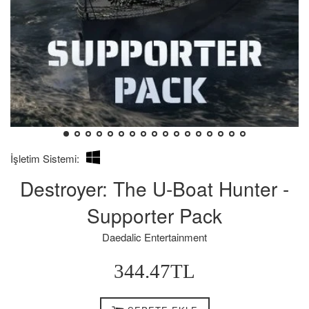
İşletim Sistemi:
Destroyer: The U-Boat Hunter -
Supporter Pack
Daedalic Entertainment
Normal
344.47TL
Fiyat