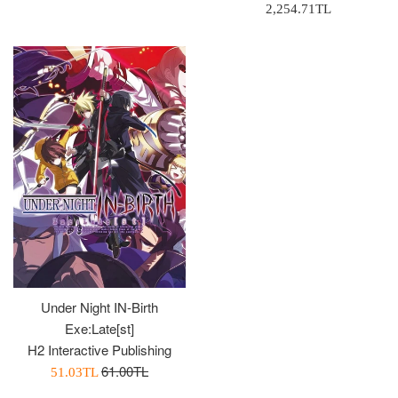
Normal
2,254.71TL
Fiyat
Fiyatı
Fiyat
Under Night IN-Birth
Exe:Late[st]
H2 Interactive Publishing
Normal
61.00TL
İndirimli
51.03TL
Fiyat
Fiyatı