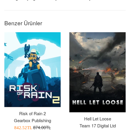
Benzer Ürünler
Risk of Rain 2
Hell Let Loose
Gearbox Publishing
Team 17 Digital Ltd
Normal
874.00TL
İndirimli
842.52TL