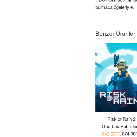
bulmaca öğeleriyle.
Benzer Ürünler
Risk of Rain 2
Gearbox Publishi
Normal
874.00
İndirimli
842.52TL