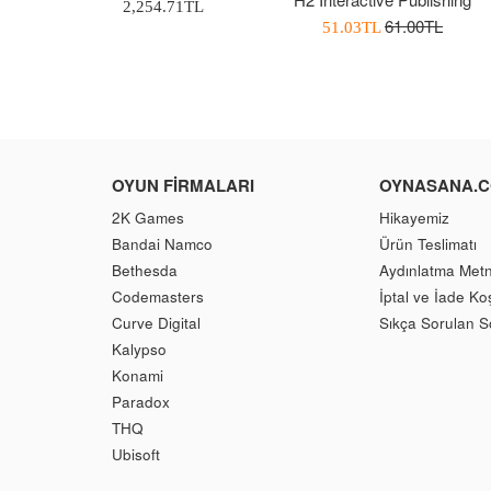
Normal
2,254.71TL
Normal
61.00TL
İndirimli
51.03TL
Fiyat
Fiyat
Fiyatı
OYUN FIRMALARI
OYNASANA.
2K Games
Hikayemiz
Bandai Namco
Ürün Teslimatı
Bethesda
Aydınlatma Metn
Codemasters
İptal ve İade Koş
Curve Digital
Sıkça Sorulan S
Kalypso
Konami
Paradox
THQ
Ubisoft