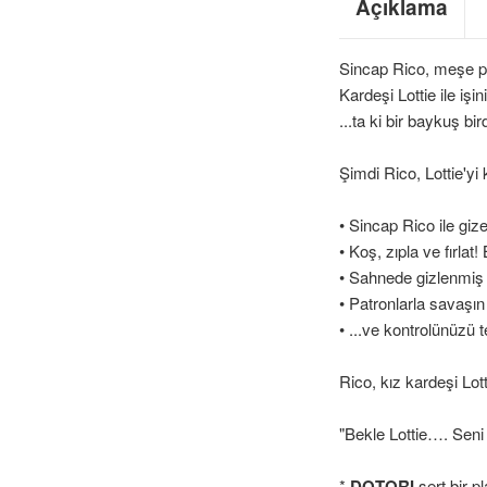
Açıklama
Sincap Rico, meşe pa
Kardeşi Lottie ile iş
...ta ki bir baykuş bi
Şimdi Rico, Lottie'yi 
• Sincap Rico ile gize
• Koş, zıpla ve fırlat!
• Sahnede gizlenmiş 
• Patronlarla savaşın 
• ...ve kontrolünüzü 
Rico, kız kardeşi Lot
"Bekle Lottie…. Seni
*
DOTORI
sert bir 