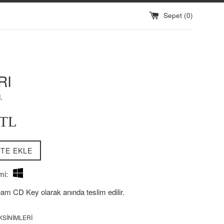
Sepet (
0
)
RI
.
0TL
TE EKLE
mi:
eam CD Key olarak anında teslim edilir.
KSINIMLERI