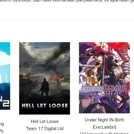
Under Night IN-Birth
Hell Let Loose
ng
Exe:Late[st]
Team 17 Digital Ltd
TL
H2 Interactive Publishing