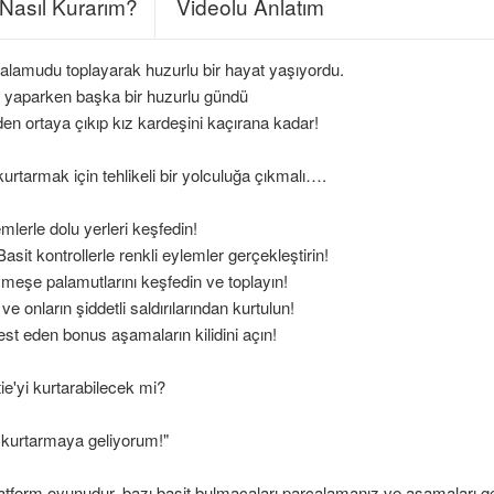
Nasıl Kurarım?
Videolu Anlatım
lamudu toplayarak huzurlu bir hayat yaşıyordu.
ini yaparken başka bir huzurlu gündü
rden ortaya çıkıp kız kardeşini kaçırana kadar!
kurtarmak için tehlikeli bir yolculuğa çıkmalı….
mlerle dolu yerleri keşfedin!
 Basit kontrollerle renkli eylemler gerçekleştirin!
meşe palamutlarını keşfedin ve toplayın!
ve onların şiddetli saldırılarından kurtulun!
test eden bonus aşamaların kilidini açın!
tie'yi kurtarabilecek mi?
 kurtarmaya geliyorum!"
platform oyunudur. bazı basit bulmacaları parçalamanız ve aşamaları