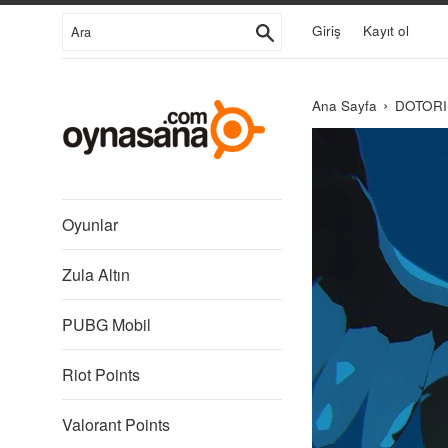
İçeriğe
Ara
Giriş
Kayıt ol
Git
›
Ana Sayfa
DOTORI
CFK
Co.,
Ltd.
Oyunlar
Zula Altın
PUBG Mobil
Riot Points
Valorant Points