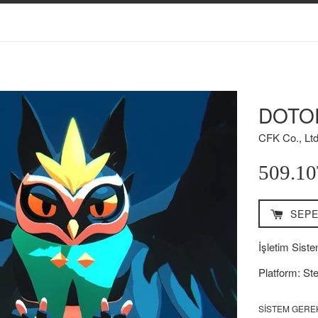
DOTO
CFK Co., Ltd
Normal
509.1
Fiyat
SEPE
İşletim Siste
Platform: St
SISTEM GERE