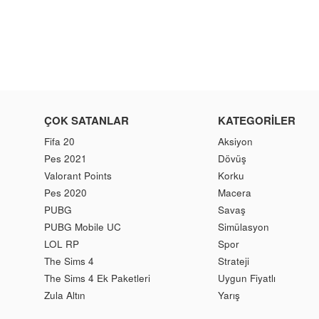
Fiyat
Fiyatı
ÇOK SATANLAR
KATEGORILER
Fifa 20
Aksiyon
Pes 2021
Dövüş
Valorant Points
Korku
Pes 2020
Macera
PUBG
Savaş
PUBG Mobile UC
Simülasyon
LOL RP
Spor
The Sims 4
Strateji
The Sims 4 Ek Paketleri
Uygun Fiyatlı
Zula Altın
Yarış