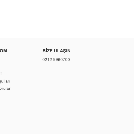
COM
BIZE ULAŞIN
0212 9960700
i
ulları
orular