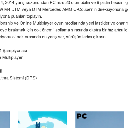
 2014 yarış sezonundan PC'nize 23 otomobilin ve 9 pistin hepsini get
 M4 DTM veya DTM Mercedes AMG C-Coupé'nin direksiyonuna geçin
ona puanları toplayın.
ship ve Online Multiplayer oyun modlarında yeni lastikler ve onarımlar
eye bırakmak için çok önemli sollama sırasında ekstra bir hız artışı iç
yonu olmak arasında on yarış var, sürüşün tadını çıkarın.
M Şampiyonası
 Multiplayer
li
ltma Sistemi (DRS)