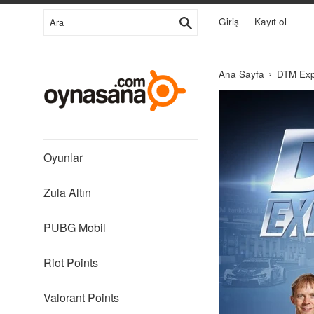
İçeriğe
Ara
Giriş
Kayıt ol
Git
›
Ana Sayfa
DTM Exp
Libredia
Oyunlar
Zula Altın
PUBG Mobil
Riot Points
Valorant Points