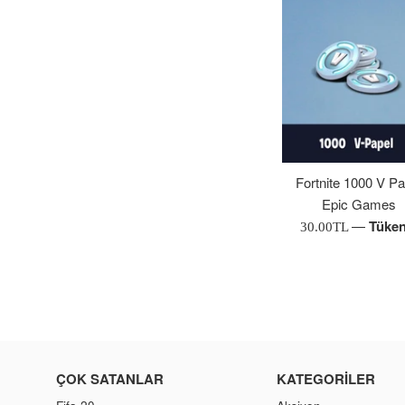
Fortnite 1000 V Pa
Epic Games
—
Tüken
Normal
30.00TL
Fiyat
ÇOK SATANLAR
KATEGORILER