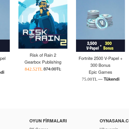
Risk of Rain 2
pel
Fortnite 2500 V-Papel +
Gearbox Publishing
300 Bonus
Normal
874.00TL
İndirimli
842.52TL
di
Epic Games
Fiyat
Fiyatı
—
Tükendi
Normal
75.00TL
Fiyat
OYUN FIRMALARI
OYNASANA.