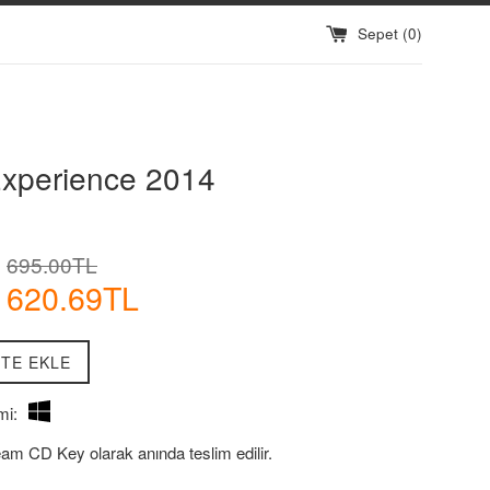
Sepet (
0
)
xperience 2014
İndirimli
Normal
695.00TL
Fiyatı
Fiyat
620.69TL
TE EKLE
mi:
eam CD Key olarak anında teslim edilir.