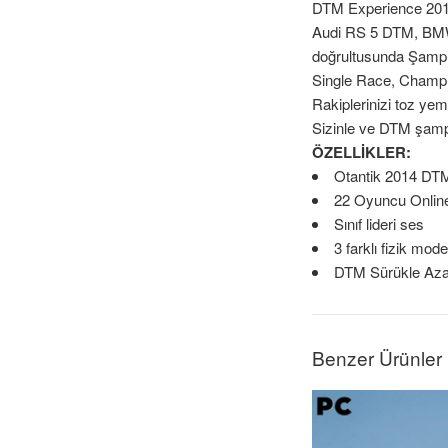
DTM Experience 2014,
Audi RS 5 DTM, BMW
doğrultusunda Şampiy
Single Race, Champion
Rakiplerinizi toz yem
Sizinle ve DTM şampi
ÖZELLİKLER:
Otantik 2014 DT
22 Oyuncu Online
Sınıf lideri ses
3 farklı fizik mode
DTM Sürükle Aza
Benzer Ürünler