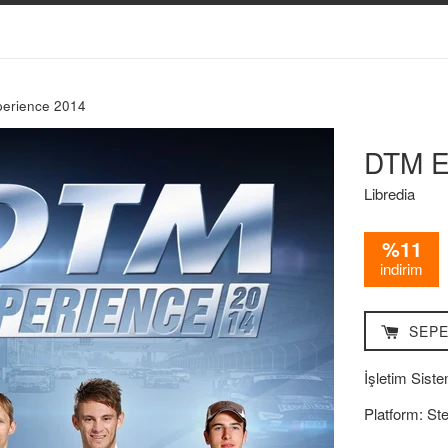
erience 2014
DTM E
Libredia
%11
indirim
SEPE
İşletim Siste
Platform: St