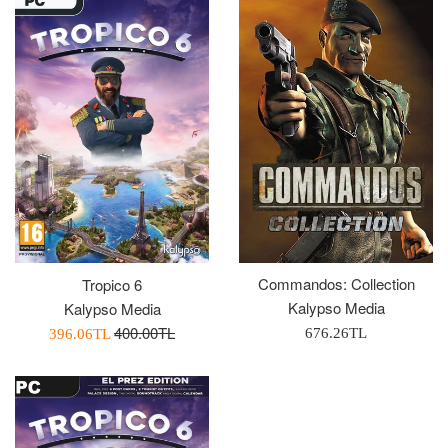
Commandos: Collection
Tropico 6
Kalypso Media
Kalypso Media
Normal
400.00TL
Normal
İndirimli
676.26TL
396.06TL
Fiyat
Fiyat
Fiyatı