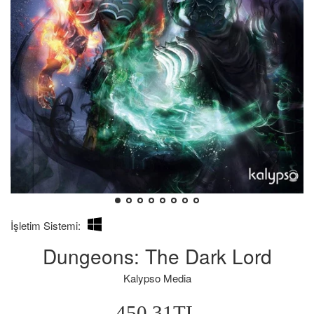
İşletim Sistemi:
Dungeons: The Dark Lord
Kalypso Media
Normal
450.31TL