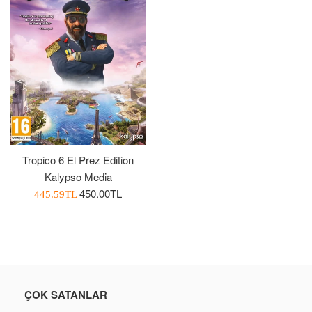
Tropico 6 El Prez Edition
Kalypso Media
Normal
450.00TL
İndirimli
445.59TL
Fiyat
Fiyatı
ÇOK SATANLAR