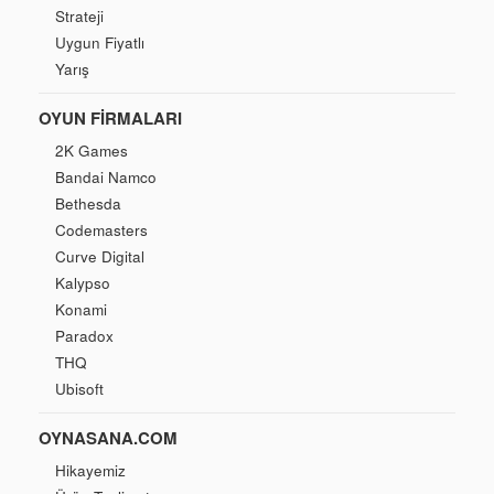
Strateji
Uygun Fiyatlı
Yarış
OYUN FIRMALARI
2K Games
Bandai Namco
Bethesda
Codemasters
Curve Digital
Kalypso
Konami
Paradox
THQ
Ubisoft
OYNASANA.COM
Hikayemiz