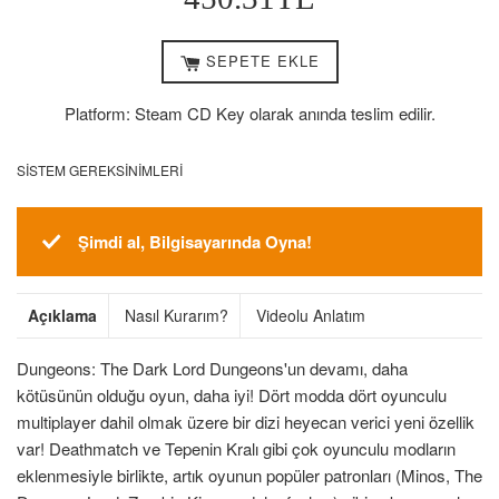
Fiyat
SEPETE EKLE
Platform: Steam CD Key olarak anında teslim edilir.
SISTEM GEREKSINIMLERI
Şimdi al, Bilgisayarında Oyna!
Açıklama
Nasıl Kurarım?
Videolu Anlatım
Dungeons: The Dark Lord Dungeons'un devamı, daha
kötüsünün olduğu oyun, daha iyi! Dört modda dört oyunculu
multiplayer dahil olmak üzere bir dizi heyecan verici yeni özellik
var! Deathmatch ve Tepenin Kralı gibi çok oyunculu modların
eklenmesiyle birlikte, artık oyunun popüler patronları (Minos, The