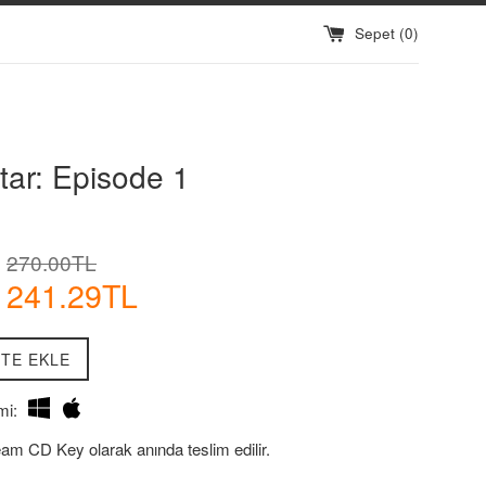
Sepet (
0
)
tar: Episode 1
İndirimli
Normal
270.00TL
Fiyatı
Fiyat
241.29TL
TE EKLE
mi:
eam CD Key olarak anında teslim edilir.