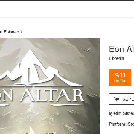
r: Episode 1
Eon Al
Libredia
%11
indirim
SEPE
İşletim Siste
Platform: St