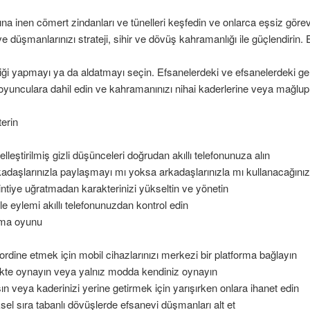
ına inen cömert zindanları ve tünelleri keşfedin ve onlarca eşsiz görev 
 ve düşmanlarınızı strateji, sihir ve dövüş kahramanlığı ile güçlendirin
irliği yapmayı ya da aldatmayı seçin. Efsanelerdeki ve efsanelerdeki 
 oyunculara dahil edin ve kahramanınızı nihai kaderlerine veya mağlupl
terin
lleştirilmiş gizli düşünceleri doğrudan akıllı telefonunuza alın
 arkadaşlarınızla paylaşmayı mı yoksa arkadaşlarınızla mı kullanacağınız
ntiye uğratmadan karakterinizi yükseltin ve yönetin
erle eylemi akıllı telefonunuzdan kontrol edin
pma oyunu
ordine etmek için mobil cihazlarınızı merkezi bir platforma bağlayın
likte oynayın veya yalnız modda kendiniz oynayın
şın veya kaderinizi yerine getirmek için yarışırken onlara ihanet edin
sel sıra tabanlı dövüşlerde efsanevi düşmanları alt et