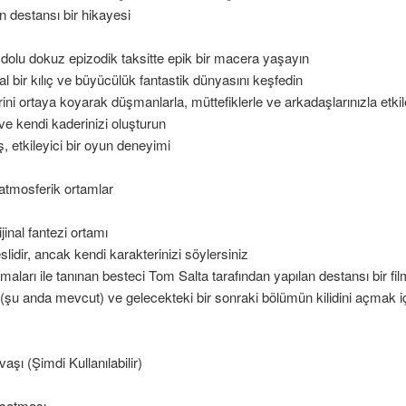
n destansı bir hikayesi
 dolu dokuz epizodik taksitte epik bir macera yaşayın
nal bir kılıç ve büyücülük fantastik dünyasını keşfedin
erini ortaya koyarak düşmanlarla, müttefiklerle ve arkadaşlarınızla etk
 ve kendi kaderinizi oluşturun
 etkileyici bir oyun deneyimi
tmosferik ortamlar
jinal fantezi ortamı
idir, ancak kendi karakterinizi söylersiniz
şmaları ile tanınan besteci Tom Salta tarafından yapılan destansı bir fi
şu anda mevcut) ve gelecekteki bir sonraki bölümün kilidini açmak iç
şı (Şimdi Kullanılabilir)
uşatması