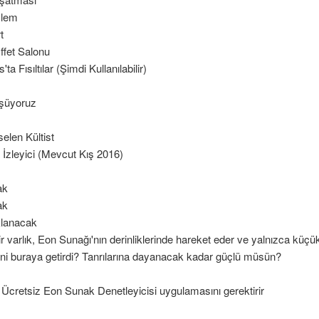
zlem
t
ffet Salonu
a Fısıltılar (Şimdi Kullanılabilir)
üşüyoruz
elen Kültist
a İzleyici (Mevcut Kış 2016)
ak
ak
klanacak
bir varlık, Eon Sunağı'nın derinliklerinde hareket eder ve yalnızca küç
ni buraya getirdi? Tanrılarına dayanacak kadar güçlü müsün?
Ücretsiz Eon Sunak Denetleyicisi uygulamasını gerektirir