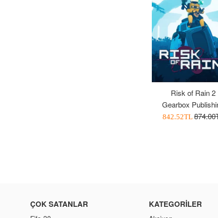
Risk of Rain 2
Gearbox Publishi
Normal
874.00
İndirimli
842.52TL
Fiyat
Fiyatı
ÇOK SATANLAR
KATEGORILER