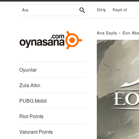
İçeriğe
Ara
Giriş
Kayıt ol
Git
›
Ana Sayfa
Eon Alta
Libredia
Oyunlar
Zula Altın
PUBG Mobil
Riot Points
Valorant Points