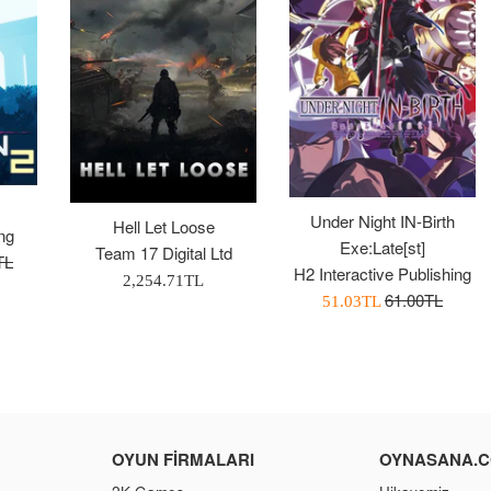
Under Night IN-Birth
Hell Let Loose
ng
Exe:Late[st]
Team 17 Digital Ltd
TL
H2 Interactive Publishing
Normal
2,254.71TL
Normal
61.00TL
İndirimli
51.03TL
Fiyat
Fiyat
Fiyatı
OYUN FIRMALARI
OYNASANA.