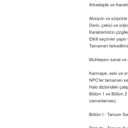
Arkadaşlık ve ihaneti
Aksiyon ve sürprizle
Derin, çekici ve oriji
Karakterinizin çizgil
Etkili seçimler yapın
Tamamen farkedilmiş,
Muhteşem sanat ve a
Karmaşık, eski ve ori
NPC'ler tamamen sesl
Halo dizisindeki çalı
Bölüm 1 ve Bölüm 2 (
zamanlaması).
Bölüm I - Tarnum Sava
Prelude - Tarnum K