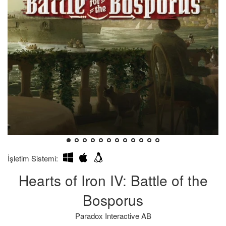
Kendim
Bilgilerin
İşletim Sistemi:
İçin
hatalı
Hearts of Iron IV: Battle of the
Aldığımı:
olması
durumunda
Bosporus
iade
Paradox Interactive AB
süresinin