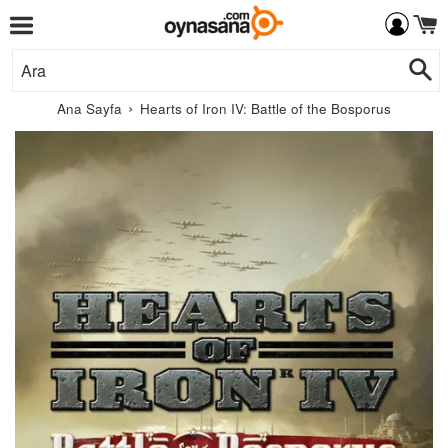
Menü
İçeriğe
Ar
Git
›
Ana Sayfa
Hearts of Iron IV: Battle of the Bosporus
Paradox
Interactive
AB