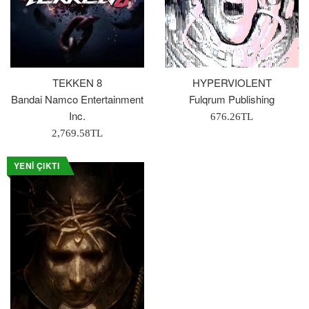
TEKKEN 8
HYPERVIOLENT
Bandai Namco Entertainment
Fulqrum Publishing
Inc.
Normal
676.26TL
Normal
Fiyat
2,769.58TL
Fiyat
YENI ÇIKTI