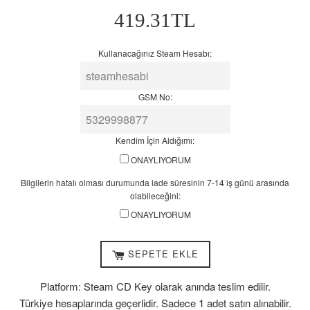
7-
Normal
419.31TL
14
Fiyat
iş
günü
Kullanacağınız Steam Hesabı:
arasında
olabileceğini:
GSM No:
Kendim İçin Aldığımı:
ONAYLIYORUM
Bilgilerin hatalı olması durumunda iade süresinin 7-14 iş günü arasında
olabileceğini:
ONAYLIYORUM
SEPETE EKLE
Platform: Steam CD Key olarak anında teslim edilir.
Türkiye hesaplarında geçerlidir. Sadece 1 adet satın alınabilir.