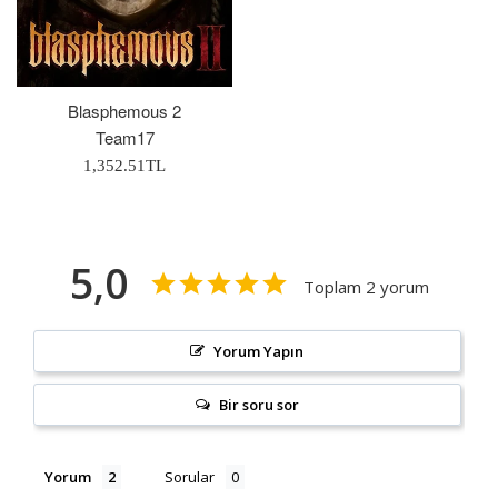
Blasphemous 2
Team17
Normal
1,352.51TL
Fiyat
5,0
Toplam 2 yorum
Yorum Yapın
Bir soru sor
Yorum
Sorular