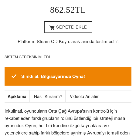
Normal
862.52TL
Fiyat
SEPETE EKLE
Platform: Steam CD Key olarak anında teslim edilir.
SISTEM GEREKSINIMLERI
Şimdi al, Bilgisayarında Oyna!
Açıklama
Nasıl Kurarım?
Videolu Anlatım
Inkulinati, oyuncuların Orta Çağ Avrupa'sının kontrolü için
rekabet eden farklı grupların rolünü üstlendiği bir strateji masa
oyunudur. Oyun, her biri kendine özgü kaynaklara ve
yeteneklere sahip farklı bölgelere ayrılmış Avrupa'yı temsil eden