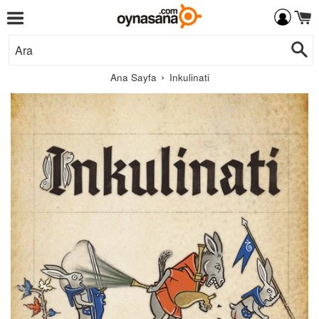
Menü
İçeriğe
Ar
Git
›
Ana Sayfa
Inkulinati
Daedalic
Entertainment