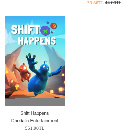
Normal
44.00TL
İndirimli
33.86TL
Fiyat
Fiyatı
Shift Happens
Daedalic Entertainment
Normal
551.90TL
Fiyat