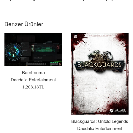
Benzer Ürünler
Barotrauma
Daedalic Entertainment
Normal
1,208.18TL
Fiyat
Blackguards: Untold Legends
Daedalic Entertainment