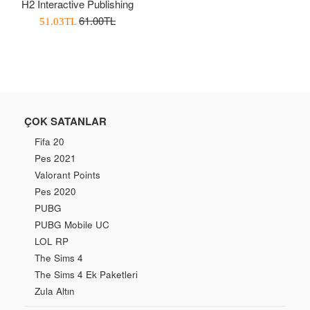
H2 Interactive Publishing
Normal
61.00TL
İndirimli
51.03TL
Fiyat
Fiyatı
ÇOK SATANLAR
Fifa 20
Pes 2021
Valorant Points
Pes 2020
PUBG
PUBG Mobile UC
LOL RP
The Sims 4
The Sims 4 Ek Paketleri
Zula Altın