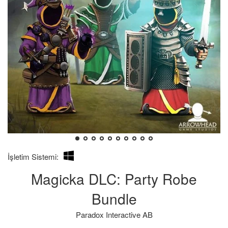
Kendim
Bilgilerin
İşletim Sistemi:
İçin
hatalı
Magicka DLC: Party Robe
Aldığımı:
olması
durumunda
Bundle
iade
Paradox Interactive AB
süresinin
7-