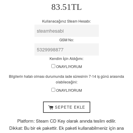
Normal
83.51TL
14
Fiyat
iş
günü
Kullanacağınız Steam Hesabı:
arasında
olabileceğini:
GSM No:
Kendim İçin Aldığımı:
ONAYLIYORUM
Bilgilerin hatalı olması durumunda iade süresinin 7-14 iş günü arasında
olabileceğini:
ONAYLIYORUM
SEPETE EKLE
Platform: Steam CD Key olarak anında teslim edilir.
Dikkat: Bu bir ek pakettir. Ek paketi kullanabilmeniz için ana