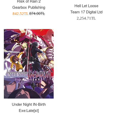
Risk of Rain 2
Hell Let Loose
Gearbox Publishing
Team 17 Digital Ltd
Normal
874.00TL
İndirimli
842.52TL
Normal
2,254.71TL
Fiyat
Fiyatı
Fiyat
Under Night IN-Birth
Exe:Late[st]