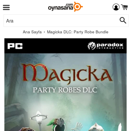
Menü
İçeriğe
Ar
Git
›
Ana Sayfa
Magicka DLC: Party Robe Bundle
Paradox
Interactive
AB