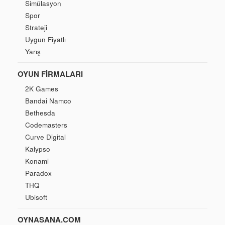
Simülasyon
Spor
Strateji
Uygun Fiyatlı
Yarış
OYUN FIRMALARI
2K Games
Bandai Namco
Bethesda
Codemasters
Curve Digital
Kalypso
Konami
Paradox
THQ
Ubisoft
OYNASANA.COM