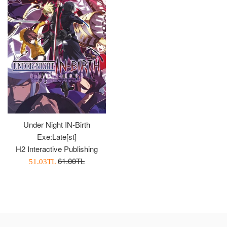
Under Night IN-Birth
Exe:Late[st]
H2 Interactive Publishing
Normal
61.00TL
İndirimli
51.03TL
Fiyat
Fiyatı