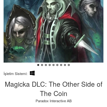
Kendim
Bilgilerin
İşletim Sistemi:
İçin
hatalı
Magicka DLC: The Other Side of
Aldığımı:
olması
durumunda
The Coin
iade
Paradox Interactive AB
süresinin
7-