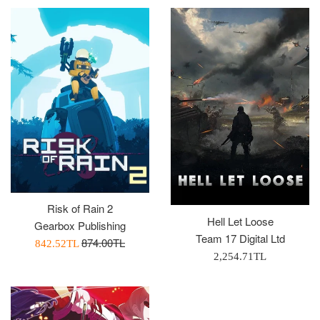
Risk of Rain 2
Hell Let Loose
Gearbox Publishing
Team 17 Digital Ltd
Normal
874.00TL
İndirimli
842.52TL
Normal
2,254.71TL
Fiyat
Fiyatı
Fiyat