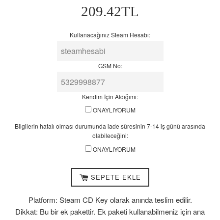
Normal
209.42TL
14
Fiyat
iş
günü
Kullanacağınız Steam Hesabı:
arasında
olabileceğini:
GSM No:
Kendim İçin Aldığımı:
ONAYLIYORUM
Bilgilerin hatalı olması durumunda iade süresinin 7-14 iş günü arasında
olabileceğini:
ONAYLIYORUM
SEPETE EKLE
Platform: Steam CD Key olarak anında teslim edilir.
Dikkat: Bu bir ek pakettir. Ek paketi kullanabilmeniz için ana