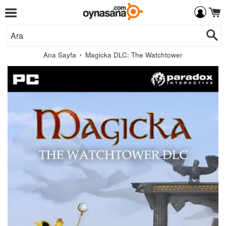
Menü
İçeriğe
Ar
Git
›
Ana Sayfa
Magicka DLC: The Watchtower
Paradox
Interactive
AB