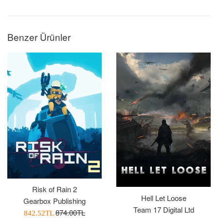
Benzer Ürünler
Risk of Rain 2
Hell Let Loose
Gearbox Publishing
Team 17 Digital Ltd
Normal
874.00TL
İndirimli
842.52TL