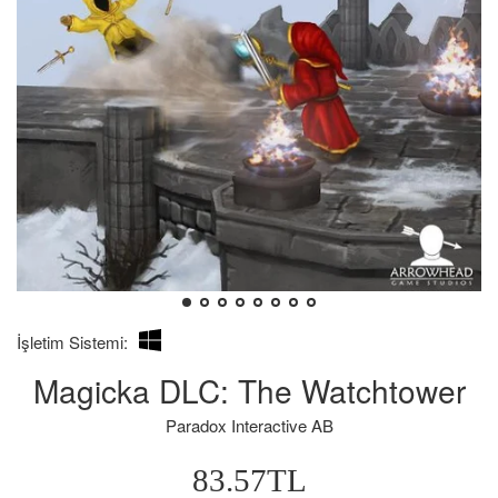
Kendim
Bilgilerin
İşletim Sistemi:
İçin
hatalı
Magicka DLC: The Watchtower
Aldığımı:
olması
durumunda
Paradox Interactive AB
iade
süresinin
Normal
83.57TL
7-
Fiyat