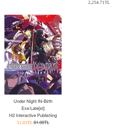
Normal
2,254.71TL
Fiyat
Fiyatı
Fiyat
Under Night IN-Birth
Exe:Late[st]
H2 Interactive Publishing
Normal
61.00TL
İndirimli
51.03TL
Fiyat
Fiyatı