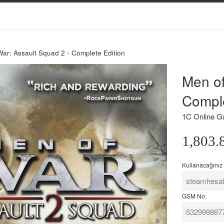
ar: Assault Squad 2 - Complete Edition
Kendim
Bilgilerin
Men of
İçin
hatalı
Aldığımı:
olması
Comple
durumund
1C Online G
iade
süresinin
Normal
1,803.
7-
Fiyat
14
Kullanacağınız
iş
günü
arasında
GSM No:
olabileceğin