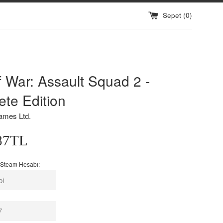
Sepet (
0
)
 War: Assault Squad 2 -
te Edition
a
ames Ltd.
87TL
 Steam Hesabı:
i: