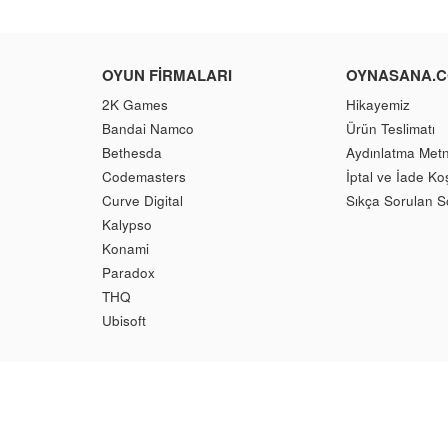
OYUN FIRMALARI
OYNASANA.
2K Games
Hikayemiz
Bandai Namco
Ürün Teslimatı
Bethesda
Aydınlatma Metn
Codemasters
İptal ve İade Koş
Curve Digital
Sıkça Sorulan S
Kalypso
Konami
Paradox
THQ
Ubisoft