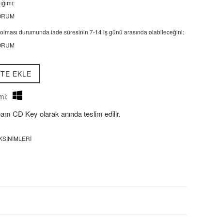
ığımı:
ORUM
lı olması durumunda iade süresinin 7-14 iş günü arasında olabileceğini:
ORUM
TE EKLE
mi:
eam CD Key olarak anında teslim edilir.
KSINIMLERI