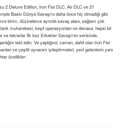
su 2 Deluxe Edition, Iron Fist DLC, Air DLC ve 21
omple Baskı Dünya Savaşı'nı daha önce hiç olmadığı gibi
ce birim, düzinelerce ayrıntılı savaş alanı, sağlam çok
r, tank muharebesi, keşif operasyonları ve devasa, hepsi bir
r ve tekrarlar İlk kez Erkekler Savaşı'nın serisinde,
lığını test edin. Ve yaptığınız zaman, dahil olan Iron Fist
arı ve çeşitli oynanım iyileştirmeleri, yeni gelenlerin yanı
ar özellikler: