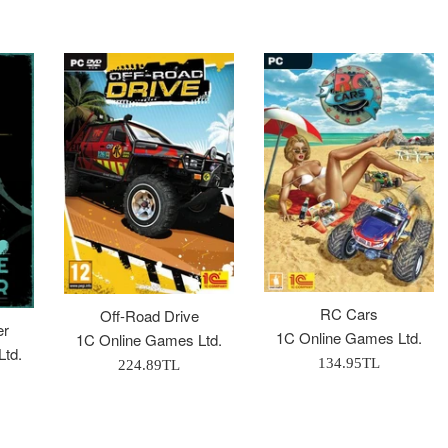
RC Cars
Off-Road Drive
er
1C Online Games Ltd.
1C Online Games Ltd.
Ltd.
Normal
Normal
134.95TL
224.89TL
Fiyat
Fiyat