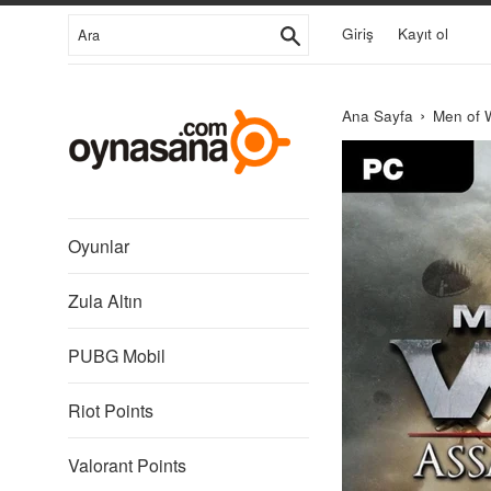
İçeriğe
Ara
Giriş
Kayıt ol
Git
›
Ana Sayfa
Men of W
1C
Online
Games
Ltd.
Oyunlar
Zula Altın
PUBG Mobil
Riot Points
Valorant Points