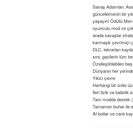
Savaş Adamları: Assa
güncellemenin bir yı
yaşayın! Ödüllü Men o
oyunculu mod ve çok d
arada savaşlar strate
karmaşık çevrimiçi ço
DLC, tekrarları kayde
sıra, gazilerin tüm b
Özelleştirilebilen be
Dünyanın her yerinde
Yıkıcı çevre
Herhangi bir ünite ü
İleri fizik ve balisti
Tam modda destek (
Tamamen buhar ile e
AI botlar ve canlı kay