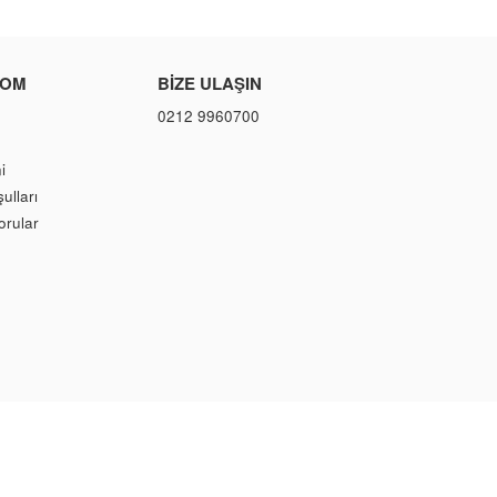
COM
BIZE ULAŞIN
0212 9960700
i
ulları
orular