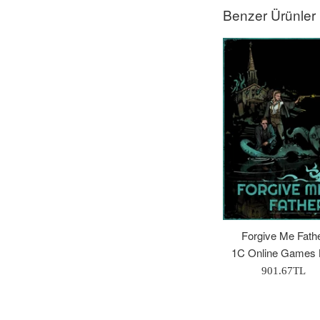
Benzer Ürünler
Forgive Me Fath
1C Online Games 
Normal
901.67TL
Fiyat