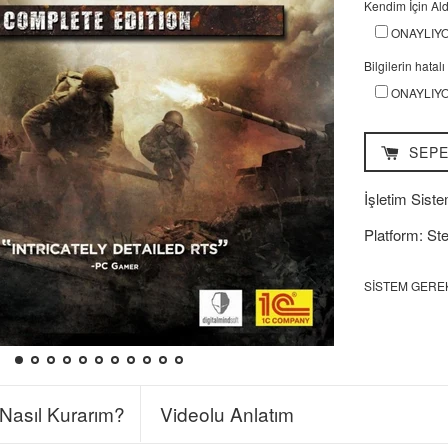
Kendim İçin Ald
ONAYLIY
Bilgilerin hata
ONAYLIY
SEPE
İşletim Siste
Platform: St
SISTEM GERE
Nasıl Kurarım?
Videolu Anlatım