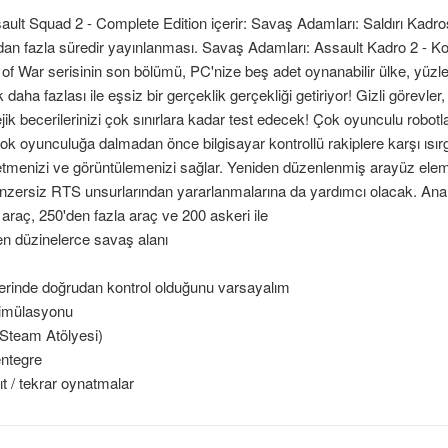
ult Squad 2 - Complete Edition içerir: Savaş Adamları: Saldırı Kadro
ldan fazla süredir yayınlanması. Savaş Adamları: Assault Kadro 2 - K
f War serisinin son bölümü, PC'nize beş adet oynanabilir ülke, yüzler
aha fazlası ile eşsiz bir gerçeklik gerçekliği getiriyor! Gizli görevle
jik becerilerinizi çok sınırlara kadar test edecek! Çok oyunculu robotla
k oyunculuğa dalmadan önce bilgisayar kontrollü rakiplere karşı ısırgan
tmenizi ve görüntülemenizi sağlar. Yeniden düzenlenmiş arayüz elemanl
enzersiz RTS unsurlarından yararlanmalarına da yardımcı olacak. Anaht
ş araç, 250'den fazla araç ve 200 askeri ile
n düzinelerce savaş alanı
zerinde doğrudan kontrol olduğunu varsayalım
k simülasyonu
Steam Atölyesi)
ntegre
ıt / tekrar oynatmalar