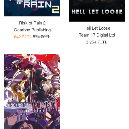
Risk of Rain 2
Hell Let Loose
Gearbox Publishing
Team 17 Digital Ltd
Normal
874.00TL
İndirimli
842.52TL
Normal
2,254.71TL
Fiyat
Fiyatı
Fiyat