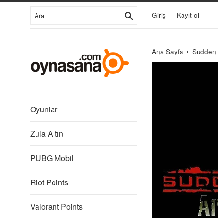
İçeriğe
Ara
Giriş
Kayıt ol
Git
›
Ana Sayfa
Sudden 
Kalypso
Media
Oyunlar
Zula Altın
PUBG Mobil
Riot Points
Valorant Points