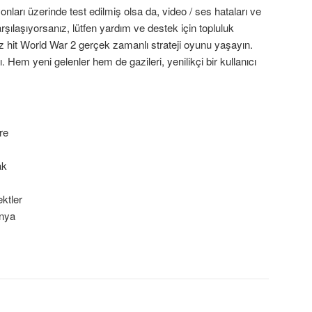
arı üzerinde test edilmiş olsa da, video / ses hataları ve
rşılaşıyorsanız, lütfen yardım ve destek için topluluk
kez hit World War 2 gerçek zamanlı strateji oyunu yaşayın.
Hem yeni gelenler hem de gazileri, yenilikçi bir kullanıcı
re
ak
ektler
anya