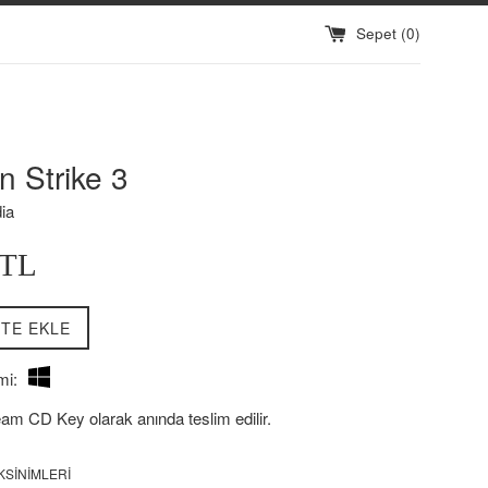
Sepet (
0
)
 Strike 3
ia
7TL
TE EKLE
mi:
eam CD Key olarak anında teslim edilir.
KSINIMLERI