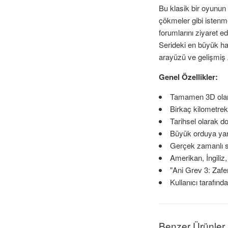
Bu klasik bir oyunun
çökmeler gibi istenme
forumlarını ziyaret e
Serideki en büyük har
arayüzü ve gelişmiş A
Genel Özellikler:
Tamamen 3D olarak
Birkaç kilometrek
Tarihsel olarak d
Büyük orduya yard
Gerçek zamanlı sim
Amerikan, İngili
"Ani Grev 3: Zafer
Kullanıcı tarafında
Benzer Ürünler