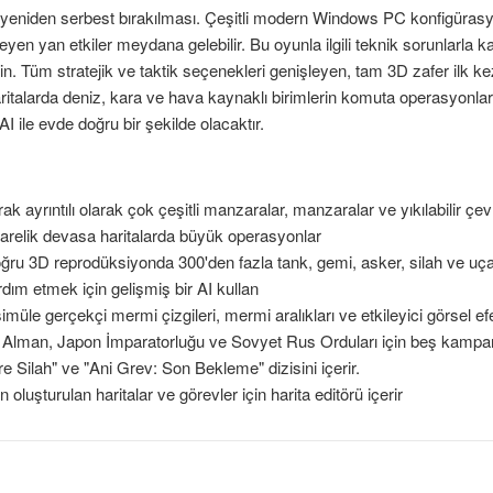
 yeniden serbest bırakılması. Çeşitli modern Windows PC konfigürasyonl
yen yan etkiler meydana gelebilir. Bu oyunla ilgili teknik sorunlarla ka
din. Tüm stratejik ve taktik seçenekleri genişleyen, tam 3D zafer ilk 
italarda deniz, kara ve hava kaynaklı birimlerin komuta operasyonları. 
I ile evde doğru bir şekilde olacaktır.
 ayrıntılı olarak çok çeşitli manzaralar, manzaralar ve yıkılabilir çev
arelik devasa haritalarda büyük operasyonlar
oğru 3D reprodüksiyonda 300'den fazla tank, gemi, asker, silah ve uç
ım etmek için gelişmiş bir AI kullan
üle gerçekçi mermi çizgileri, mermi aralıkları ve etkileyici görsel ef
z, Alman, Japon İmparatorluğu ve Sovyet Rus Orduları için beş kamp
e Silah" ve "Ani Grev: Son Bekleme" dizisini içerir.
n oluşturulan haritalar ve görevler için harita editörü içerir