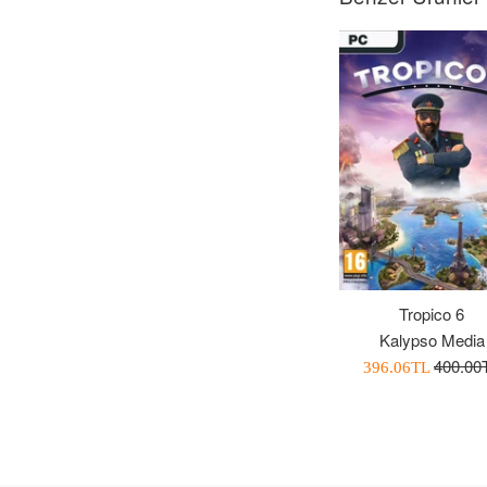
Tropico 6
Kalypso Media
Normal
400.00
İndirimli
396.06TL
Fiyat
Fiyatı