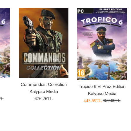
Commandos: Collection
Tropico 6 El Prez Edition
Kalypso Media
Kalypso Media
TL
Normal
676.26TL
Normal
450.00TL
İndirimli
445.59TL
Fiyat
Fiyat
Fiyatı