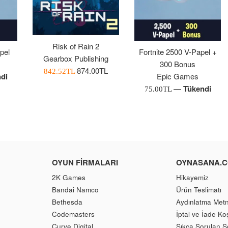
Risk of Rain 2
pel
Fortnite 2500 V-Papel +
Gearbox Publishing
300 Bonus
Normal
874.00TL
İndirimli
842.52TL
di
Epic Games
Fiyat
Fiyatı
—
Tükendi
Normal
75.00TL
Fiyat
OYUN FIRMALARI
OYNASANA.
2K Games
Hikayemiz
Bandai Namco
Ürün Teslimatı
Bethesda
Aydınlatma Metn
Codemasters
İptal ve İade Koş
Curve Digital
Sıkça Sorulan S