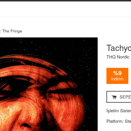
: The Fringe
Tachyo
THQ Nordi
%9
indirim
SEPE
İşletim Siste
Platform: St