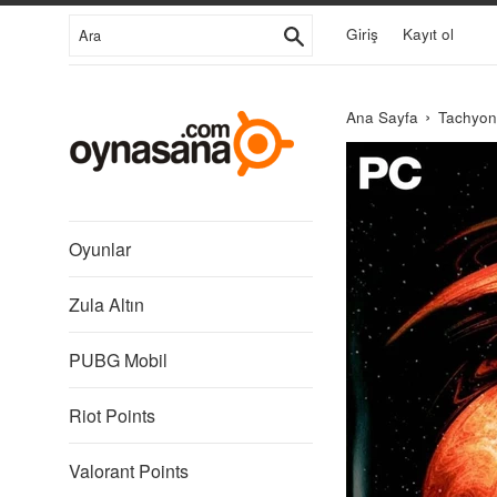
İçeriğe
Ara
Giriş
Kayıt ol
Git
›
Ana Sayfa
Tachyon
THQ
Nordic
GmbH
Oyunlar
Zula Altın
PUBG Mobil
Riot Points
Valorant Points