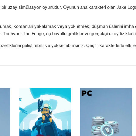
 bir uzay simülasyon oyunudur. Oyunun ana karakteri olan Jake Logan 
orumak, korsanları yakalamak veya yok etmek, düşman üslerini imha et
ız. Tachyon: The Fringe, üç boyutlu grafikler ve gerçekçi uzay fizikleri i
özelliklerini geliştirebilir ve yükseltebilirsiniz. Çeşitli karakterlerle 