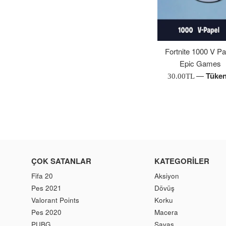
Fortnite 1000 V Pa
Epic Games
—
Tüken
Normal
30.00TL
Fiyat
ÇOK SATANLAR
KATEGORILER
Fifa 20
Aksiyon
Pes 2021
Dövüş
Valorant Points
Korku
Pes 2020
Macera
PUBG
Savaş