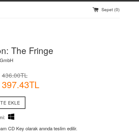
Sepet (
0
)
n: The Fringe
c GmbH
İndirimli
Normal
436.00TL
Fiyatı
Fiyat
397.43TL
TE EKLE
mi:
eam CD Key olarak anında teslim edilir.