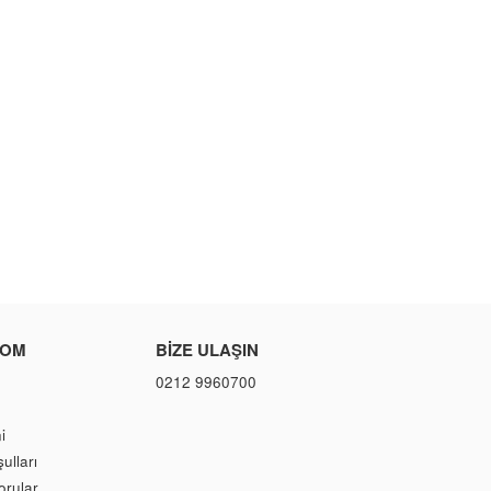
COM
BIZE ULAŞIN
0212 9960700
i
ulları
orular